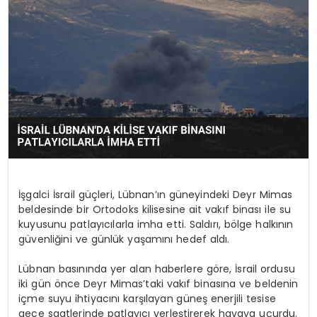
İşgalci İsrail güçleri, Lübnan’ın güneyindeki Deyr Mimas
beldesinde bir Ortodoks kilisesine ait vakıf binası ile su
kuyusunu patlayıcılarla imha etti. Saldırı, bölge halkının
güvenliğini ve günlük yaşamını hedef aldı.
Lübnan basınında yer alan haberlere göre, İsrail ordusu
iki gün önce Deyr Mimas’taki vakıf binasına ve beldenin
içme suyu ihtiyacını karşılayan güneş enerjili tesise
gece saatlerinde patlayıcı yerleştirerek havaya uçurdu.