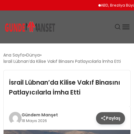
ABD, Brezilya Büyükelçi
SIYASET
Ana Sayfa
Dünya
İsrail Lübnan’da Kilise Vakıf Binasını Patlayıcılarla İmha Etti
DÜNYA
İsrail Lübnan’da Kilise Vakıf Binasını
EKONOMI
Patlayıcılarla İmha Etti
SPOR
TEKNOLOJI
Gündem Manşet
Paylaş
18 Mayıs 2026
YAŞAM