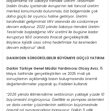
başlamamız ve Sakarya Hendek Üretim Tesisimizin
Daikin Grubu içerisinde Avrupa
’
nın tek fancoil üretim
merkezi konumunda bulunması, bizi bölgemizde çok
daha güçlü bir oyuncu haline getiriyor. Üretim
tarafındaki gelişimimizi VRV alanında da sürdürmeye
devam ediyoruz. 2022 yılında Sakarya Hendek Üretim
Tesisi
’
nde başladığımız VRV üretimi ile bugüne kadar
Avrupa
’
ya %60 oranında ihracat gerçekleştirdik.
Böylece lojistik üssü olma hedefimize hız kesmeden
devam ediyoruz” dedi.
DAIKIN
’
DEN SÜRDÜRÜLEBİLİR BÜYÜMEYE GÜÇLÜ YATIRIM
Daikin Türkiye Genel Müdür Yardımcısı Olcay Avcı
, 15
Mayıs tarihinde gerçekleştirilen ve 2025 mali yılı
sonuçlarının açıklandığı basın buluşmasında önemli
değerlendirmeler yaparak şu ifadeleri kullandı:
“
2026 yılında iklimlendirme sektörünün yaklaşık yüzde 10
büyümesini öngörüyoruz. Özellikle ısı pompası sistemleri
ve data center çözümlerinin sektörün büyümesinde
önemli rol oynayacağına inanıyoruz. Daikin 5 yıllık