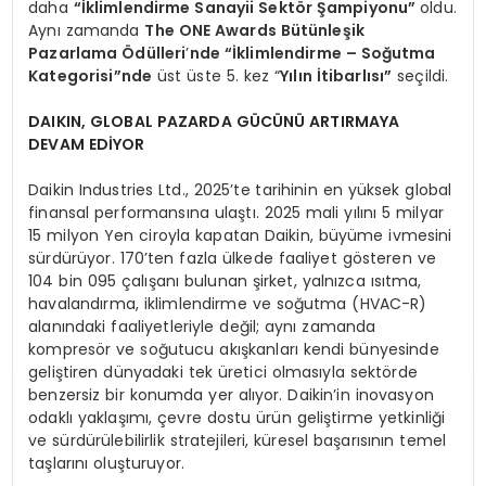
daha
“İklimlendirme Sanayii Sektör Şampiyonu”
oldu.
Aynı zamanda
The ONE Awards Bütünleşik
Pazarlama Ödülleri
’
nde “İklimlendirme – Soğutma
Kategorisi”nde
üst üste 5. kez “
Yılın İtibarlısı”
seçildi.
DAIKIN, GLOBAL PAZARDA GÜCÜNÜ ARTIRMAYA
DEVAM EDİYOR
Daikin Industries Ltd., 2025’te tarihinin en yüksek global
finansal performansına ulaştı. 2025 mali yılını 5 milyar
15 milyon Yen ciroyla kapatan Daikin, büyüme ivmesini
sürdürüyor. 170’ten fazla ülkede faaliyet gösteren ve
104 bin 095 çalışanı bulunan şirket, yalnızca ısıtma,
havalandırma, iklimlendirme ve soğutma (HVAC-R)
alanındaki faaliyetleriyle değil; aynı zamanda
kompresör ve soğutucu akışkanları kendi bünyesinde
geliştiren dünyadaki tek üretici olmasıyla sektörde
benzersiz bir konumda yer alıyor. Daikin’in inovasyon
odaklı yaklaşımı, çevre dostu ürün geliştirme yetkinliği
ve sürdürülebilirlik stratejileri, küresel başarısının temel
taşlarını oluşturuyor.