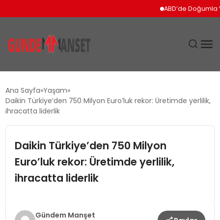
ABD’de Doğumla Vatandaş
SIYASET
Ana Sayfa
Yaşam
Daikin Türkiye’den 750 Milyon Euro’luk rekor: Üretimde yerlilik,
DÜNYA
ihracatta liderlik
EKONOMI
Daikin Türkiye’den 750 Milyon
Euro’luk rekor: Üretimde yerlilik,
SPOR
ihracatta liderlik
TEKNOLOJI
YAŞAM
Gündem Manşet