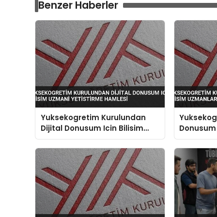
Benzer Haberler
Yuksekogretim Kurulundan
Yuksekogr
Dijital Donusum Icin Bilisim
Donusum I
Uzmani Yetistirme Hamlesi
Uzmanlari 