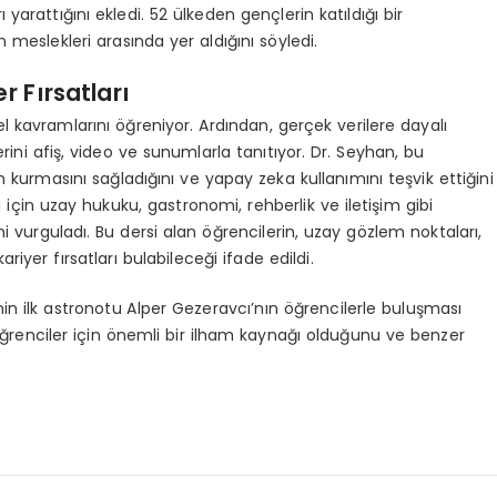
yarattığını ekledi. 52 ülkeden gençlerin katıldığı bir
meslekleri arasında yer aldığını söyledi.
r Fırsatları
 kavramlarını öğreniyor. Ardından, gerçek verilere dayalı
erini afiş, video ve sunumlarla tanıtıyor. Dr. Seyhan, bu
şim kurmasını sağladığını ve yapay zeka kullanımını teşvik ettiğini
i için uzay hukuku, gastronomi, rehberlik ve iletişim gibi
ni vurguladı. Bu dersi alan öğrencilerin, uzay gözlem noktaları,
riyer fırsatları bulabileceği ifade edildi.
in ilk astronotu Alper Gezeravcı’nın öğrencilerle buluşması
öğrenciler için önemli bir ilham kaynağı olduğunu ve benzer