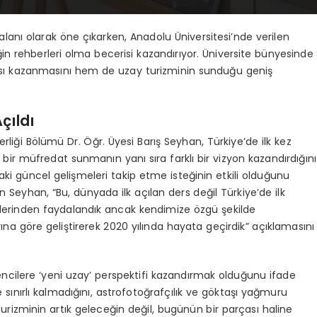
alanı olarak öne çıkarken, Anadolu Üniversitesi’nde verilen
in rehberleri olma becerisi kazandırıyor. Üniversite bünyesinde
çısı kazanmasını hem de uzay turizminin sunduğu geniş
çıldı
liği Bölümü Dr. Öğr. Üyesi Barış Seyhan, Türkiye’de ilk kez
çi bir müfredat sunmanın yanı sıra farklı bir vizyon kazandırdığını
daki güncel gelişmeleri takip etme isteğinin etkili olduğunu
en Seyhan, “Bu, dünyada ilk açılan ders değil Türkiye’de ilk
iklerinden faydalandık ancak kendimize özgü şekilde
ına göre geliştirerek 2020 yılında hayata geçirdik” açıklamasını
encilere ‘yeni uzay’ perspektifi kazandırmak olduğunu ifade
ınırlı kalmadığını, astrofotoğrafçılık ve göktaşı yağmuru
y turizminin artık geleceğin değil, bugünün bir parçası haline