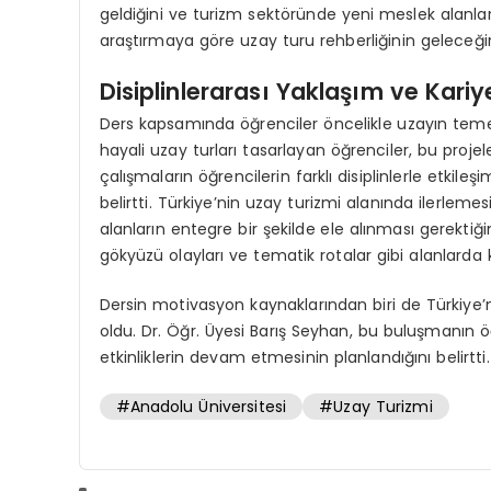
geldiğini ve turizm sektöründe yeni meslek alanları 
araştırmaya göre uzay turu rehberliğinin geleceğin 
Disiplinlerarası Yaklaşım ve Kariye
Ders kapsamında öğrenciler öncelikle uzayın temel
hayali uzay turları tasarlayan öğrenciler, bu projel
çalışmaların öğrencilerin farklı disiplinlerle etkile
belirtti. Türkiye’nin uzay turizmi alanında ilerlemes
alanların entegre bir şekilde ele alınması gerektiği
gökyüzü olayları ve tematik rotalar gibi alanlarda ka
Dersin motivasyon kaynaklarından biri de Türkiye’n
oldu. Dr. Öğr. Üyesi Barış Seyhan, bu buluşmanın 
etkinliklerin devam etmesinin planlandığını belirtti.
#Anadolu Üniversitesi
#Uzay Turizmi