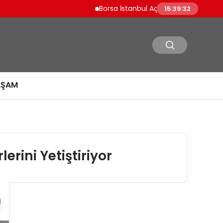
Borsa İstanbul Açılışını Yüzde 0.19 Artışl
15:39:32
AŞAM
erini Yetiştiriyor