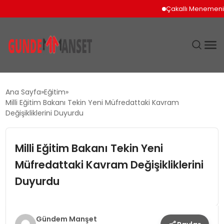
Çakallı Menemeni İçin
SIYASET
Ana Sayfa
Eğitim
Milli Eğitim Bakanı Tekin Yeni Müfredattaki Kavram
DÜNYA
Değişikliklerini Duyurdu
EKONOMI
Milli Eğitim Bakanı Tekin Yeni
Müfredattaki Kavram Değişikliklerini
SPOR
Duyurdu
TEKNOLOJI
YAŞAM
Gündem Manşet