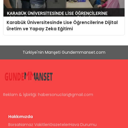
Karabük Üniversitesinde Lise Öğrencilerine Dijital
Üretim ve Yapay Zeka Eğitimi
Türkiye'nin Manşeti Gundemmanset.com
Reklam & İşbirliği:
habersonuclari@gmail.com
Hakkımızda
Borsa
Namaz Vakitleri
Gazeteler
Hava Durumu