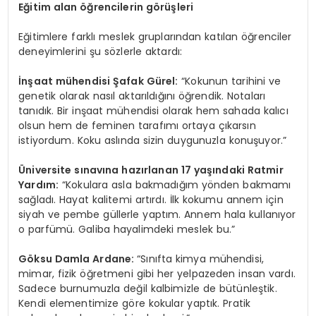
Eğitim alan öğrencilerin görüşleri
Eğitimlere farklı meslek gruplarından katılan öğrenciler
deneyimlerini şu sözlerle aktardı:
İnşaat mühendisi Şafak Gürel:
“Kokunun tarihini ve
genetik olarak nasıl aktarıldığını öğrendik. Notaları
tanıdık. Bir inşaat mühendisi olarak hem sahada kalıcı
olsun hem de feminen tarafımı ortaya çıkarsın
istiyordum. Koku aslında sizin duygunuzla konuşuyor.”
Üniversite sınavına hazırlanan 17 yaşındaki Ratmir
Yardım:
“Kokulara asla bakmadığım yönden bakmamı
sağladı. Hayat kalitemi artırdı. İlk kokumu annem için
siyah ve pembe güllerle yaptım. Annem hala kullanıyor
o parfümü. Galiba hayalimdeki meslek bu.”
Göksu Damla Ardane:
“Sınıfta kimya mühendisi,
mimar, fizik öğretmeni gibi her yelpazeden insan vardı.
Sadece burnumuzla değil kalbimizle de bütünleştik.
Kendi elementimize göre kokular yaptık. Pratik