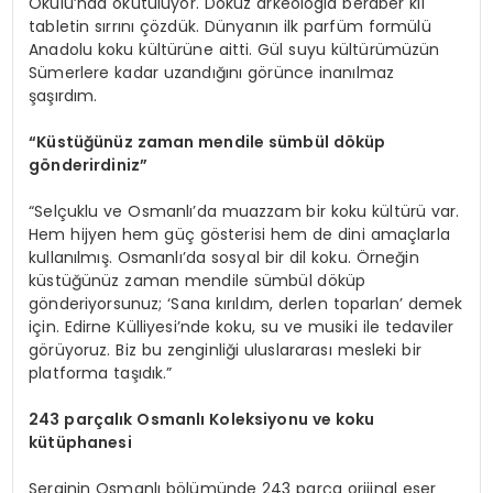
Okulu’nda okutuluyor. Dokuz arkeologla beraber kil
tabletin sırrını çözdük. Dünyanın ilk parfüm formülü
Anadolu koku kültürüne aitti. Gül suyu kültürümüzün
Sümerlere kadar uzandığını görünce inanılmaz
şaşırdım.
“Küstüğünüz zaman mendile sümbül döküp
gönderirdiniz”
“Selçuklu ve Osmanlı’da muazzam bir koku kültürü var.
Hem hijyen hem güç gösterisi hem de dini amaçlarla
kullanılmış. Osmanlı’da sosyal bir dil koku. Örneğin
küstüğünüz zaman mendile sümbül döküp
gönderiyorsunuz; ‘Sana kırıldım, derlen toparlan’ demek
için. Edirne Külliyesi’nde koku, su ve musiki ile tedaviler
görüyoruz. Biz bu zenginliği uluslararası mesleki bir
platforma taşıdık.”
243 parçalık Osmanlı Koleksiyonu ve koku
kütüphanesi
Serginin Osmanlı bölümünde 243 parça orijinal eser