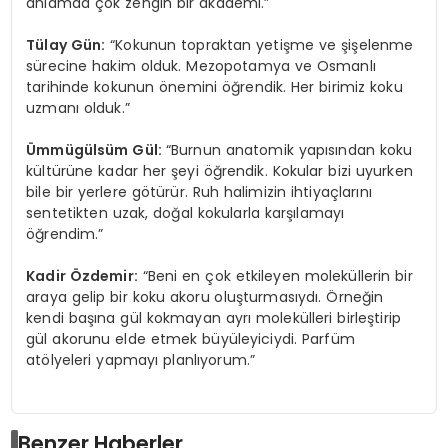
anlamda çok zengin bir akademi.”
Tülay Gün:
“Kokunun topraktan yetişme ve şişelenme
sürecine hakim olduk. Mezopotamya ve Osmanlı
tarihinde kokunun önemini öğrendik. Her birimiz koku
uzmanı olduk.”
Ümmügülsüm Gül:
“Burnun anatomik yapısından koku
kültürüne kadar her şeyi öğrendik. Kokular bizi uyurken
bile bir yerlere götürür. Ruh halimizin ihtiyaçlarını
sentetikten uzak, doğal kokularla karşılamayı
öğrendim.”
Kadir Özdemir:
“Beni en çok etkileyen moleküllerin bir
araya gelip bir koku akoru oluşturmasıydı. Örneğin
kendi başına gül kokmayan ayrı molekülleri birleştirip
gül akorunu elde etmek büyüleyiciydi. Parfüm
atölyeleri yapmayı planlıyorum.”
Benzer Haberler