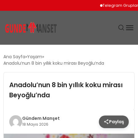
Telegram Grupları İçin
SIYASET
Ana Sayfa
Yaşam
Anadolu’nun 8 bin yıllık koku mirası Beyoğlu’nda
DÜNYA
Anadolu’nun 8 bin yıllık koku mirası
EKONOMI
Beyoğlu’nda
SPOR
TEKNOLOJI
Gündem Manşet
Paylaş
18 Mayıs 2026
YAŞAM