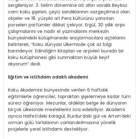
sergileniyor. 3. Selim dönemine ait altın varaklı Beykoz
cam koku şişeleri, çeyiz sandıklarının vazgeçilmezi olan
objeler ve 18. yüzyıla ait Pera kültürünü yansıtan
porselen parfümler dikkat çekiyor. Ergül, 30 yıllık arşiv
çalışmalarını ve nadir el yazmalarını merkezin
bünyesindeki kütüphanede araştırmacılara açtıklarını
belirterek, “Koku dünyası ülkemizde çok az bilgi
barındırıyor. Edindiğim kitapları ve arşivleri burada bir
koku kütüphanesi gibi sunmaktan büyük keyif
alıyorum” dedi.
Eğitim ve istihdam odaklı akademi
Koku Akademisi bünyesinde verilen 6 haftalık
eğitimlerle öğrenciler, topraktan şişelemeye kadar tüm
süreci öğreniyor. Mezunlar, aldıkları belge ile dünyanın
birçok ülkesinde mesleklerini icra edebiliyor. Akademi
ayrıca Halfeti’deki karagül, Burdur’daki gül ve Artvin’deki
orman gülü tarlalarının canlandırılmasına yönelik
projelerle yerel istihdamı destekliyor.