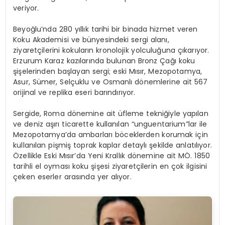
veriyor.
Beyoğlu’nda 280 yıllık tarihi bir binada hizmet veren
Koku Akademisi ve bünyesindeki sergi alanı,
ziyaretçilerini kokuların kronolojik yolculuğuna çıkarıyor.
Erzurum Karaz kazılarında bulunan Bronz Çağı koku
şişelerinden başlayan sergi; eski Mısır, Mezopotamya,
Asur, Sümer, Selçuklu ve Osmanlı dönemlerine ait 567
orijinal ve replika eseri barındırıyor.
Sergide, Roma dönemine ait üfleme tekniğiyle yapılan
ve deniz aşırı ticarette kullanılan “unguentarium”lar ile
Mezopotamya’da ambarları böceklerden korumak için
kullanılan pişmiş toprak kaplar detaylı şekilde anlatılıyor.
Özellikle Eski Mısır’da Yeni Krallık dönemine ait MÖ. 1850
tarihli el oyması koku şişesi ziyaretçilerin en çok ilgisini
çeken eserler arasında yer alıyor.