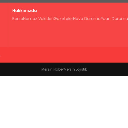
Hakkımızda
Borsa
Namaz Vakitleri
Gazeteler
Hava Durumu
Puan Durumu
.
Mersin Haber
Mersin Lojistik