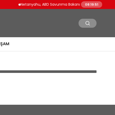
Netanyahu, ABD Savunma Bakanı Pete Hegseth ile Wa
08:19:51
AŞAM