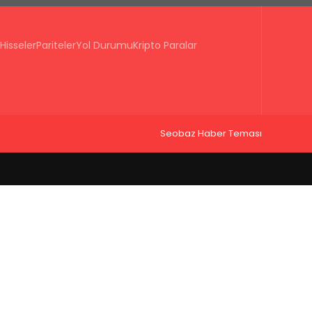
Hisseler
Pariteler
Yol Durumu
Kripto Paralar
Seobaz Haber Teması