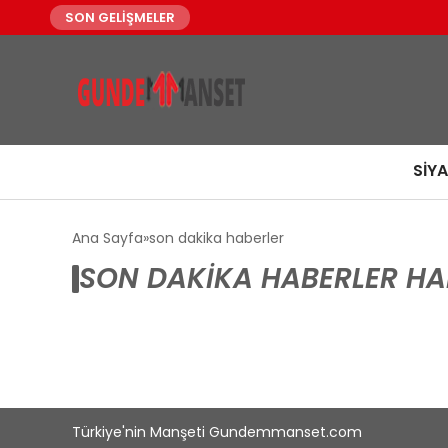
SON GELİŞMELER
SIY
Ana Sayfa
son dakika haberler
SON DAKIKA HABERLER HA
Türkiye'nin Manşeti Gundemmanset.com