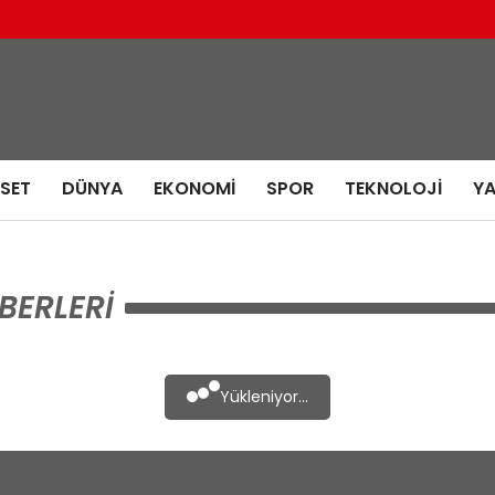
ASET
DÜNYA
EKONOMI
SPOR
TEKNOLOJI
Y
BERLERI
Yükleniyor...