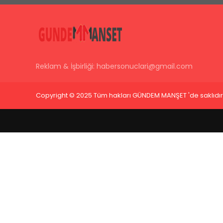
Reklam & İşbirliği:
habersonuclari@gmail.com
Copyright © 2025 Tüm hakları GÜNDEM MANŞET 'de saklıdır