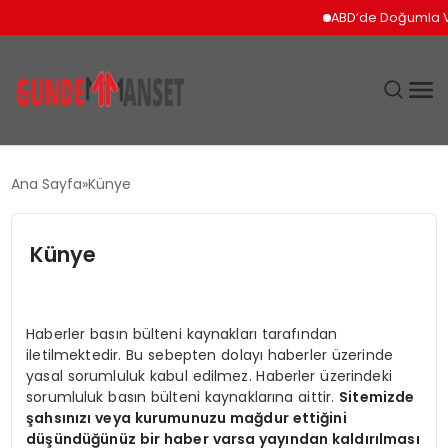
ABD’de Doğumla Vat
SIYASET
Ana Sayfa
Künye
DÜNYA
Künye
EKONOMI
SPOR
Haberler basın bülteni kaynakları tarafından
iletilmektedir. Bu sebepten dolayı haberler üzerinde
yasal sorumluluk kabul edilmez. Haberler üzerindeki
TEKNOLOJI
sorumluluk basın bülteni kaynaklarına aittir.
Sitemizde
şahsınızı veya kurumunuzu mağdur ettiğini
YAŞAM
düşündüğünüz bir haber varsa yayından kaldırılması