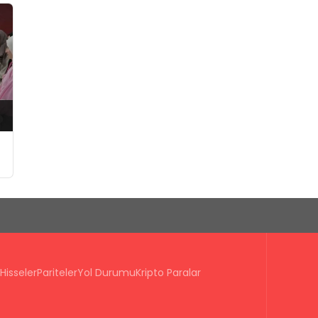
Hisseler
Pariteler
Yol Durumu
Kripto Paralar