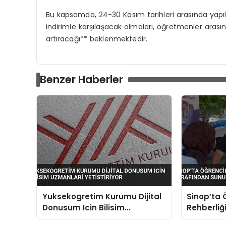
Bu kapsamda, 24-30 Kasım tarihleri arasında yapı
indirimle karşılaşacak olmaları, öğretmenler aras
artıracağı** beklenmektedir.
Benzer Haberler
Yuksekogretim Kurumu Dijital
Sinop’ta 
Donusum Icin Bilisim
Rehberliğ
Uzmanlari Yetistiriyor
Sunuldu