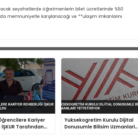
lacak seyahatlerde öğretmenlerin bilet ücretlerinde %50
ında memnuniyetle karşılanacağı ve **ulaşım imkanlarını
Öğrencilere Kariyer
Yuksekogretim Kurulu Dijital
i İŞKUR Tarafından
Donusumle Bilisim Uzmanlari
Yetistiriyor