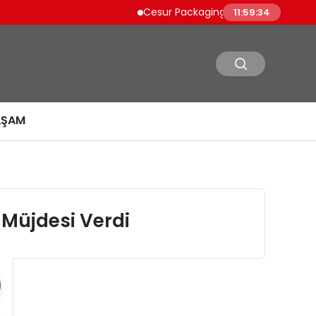
Cesur Packaging, Mısır’daki Üretim Üssü
11:59:35
AŞAM
 Müjdesi Verdi