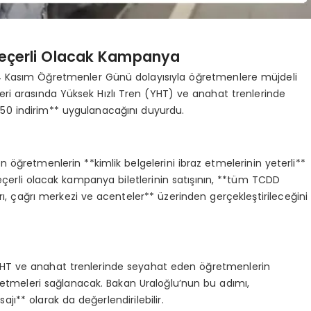
Geçerli Olacak Kampanya
 24 Kasım Öğretmenler Günü dolayısıyla öğretmenlere müjdeli
leri arasında Yüksek Hızlı Tren (YHT) ve anahat trenlerinde
50 indirim** uygulanacağını duyurdu.
öğretmenlerin **kimlik belgelerini ibraz etmelerinin yeterli**
geçerli olacak kampanya biletlerinin satışının, **tüm TCDD
rı, çağrı merkezi ve acenteler** üzerinden gerçekleştirileceğini
YHT ve anahat trenlerinde seyahat eden öğretmenlerin
 etmeleri sağlanacak. Bakan Uraloğlu’nun bu adımı,
ı** olarak da değerlendirilebilir.