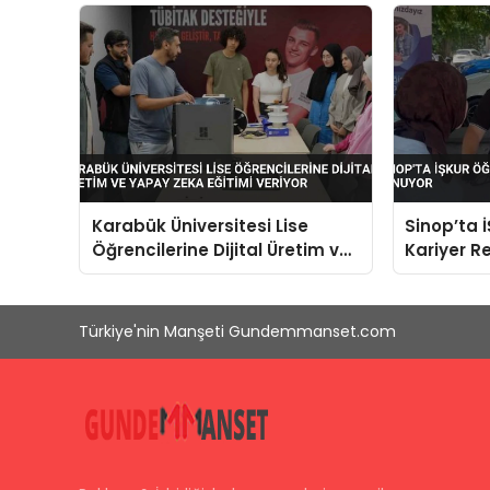
Karabük Üniversitesi Lise
Sinop’ta 
Öğrencilerine Dijital Üretim ve
Kariyer R
Yapay Zeka Eğitimi Veriyor
Türkiye'nin Manşeti Gundemmanset.com