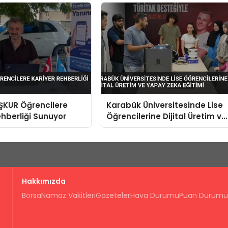
İŞKUR Öğrencilere
Karabük Üniversitesinde Lise
ehberliği Sunuyor
Öğrencilerine Dijital Üretim ve
Yapay Zeka Eğitimi
Hakkımızda
Borsa
Namaz Vakitleri
Gazeteler
Hava Durumu
Puan Durumu