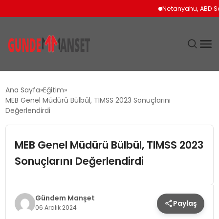
Netanyahu, ABD Savun
SIYASET
Ana Sayfa
Eğitim
MEB Genel Müdürü Bülbül, TIMSS 2023 Sonuçlarını
DÜNYA
Değerlendirdi
EKONOMI
MEB Genel Müdürü Bülbül, TIMSS 2023
Sonuçlarını Değerlendirdi
SPOR
TEKNOLOJI
Gündem Manşet
Paylaş
06 Aralık 2024
YAŞAM