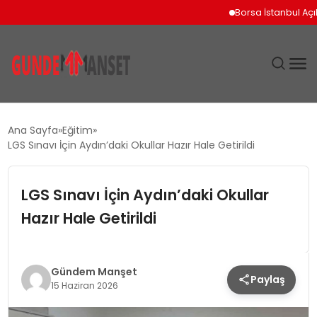
Borsa İstanbul Açılışın
SIYASET
Ana Sayfa
Eğitim
LGS Sınavı İçin Aydın’daki Okullar Hazır Hale Getirildi
DÜNYA
LGS Sınavı İçin Aydın’daki Okullar
EKONOMI
Hazır Hale Getirildi
SPOR
TEKNOLOJI
Gündem Manşet
Paylaş
15 Haziran 2026
YAŞAM