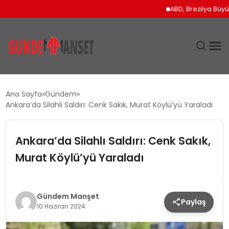
ABD, Brezilya Büyükelçi
SIYASET
Ana Sayfa
Gündem
Ankara’da Silahlı Saldırı: Cenk Sakık, Murat Köylü’yü Yaraladı
DÜNYA
Ankara’da Silahlı Saldırı: Cenk Sakık,
EKONOMI
Murat Köylü’yü Yaraladı
SPOR
TEKNOLOJI
Gündem Manşet
Paylaş
10 Haziran 2024
YAŞAM