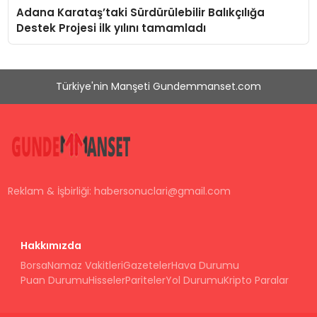
Adana Karataş’taki Sürdürülebilir Balıkçılığa
Destek Projesi ilk yılını tamamladı
Türkiye'nin Manşeti Gundemmanset.com
Reklam & İşbirliği:
habersonuclari@gmail.com
Hakkımızda
Borsa
Namaz Vakitleri
Gazeteler
Hava Durumu
Puan Durumu
Hisseler
Pariteler
Yol Durumu
Kripto Paralar