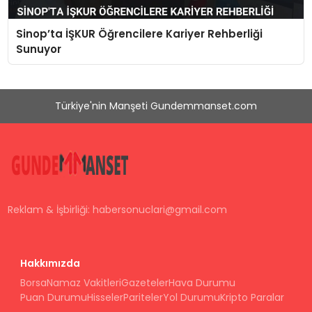
Sinop’ta İŞKUR Öğrencilere Kariyer Rehberliği
Sunuyor
Türkiye'nin Manşeti Gundemmanset.com
Reklam & İşbirliği:
habersonuclari@gmail.com
Hakkımızda
Borsa
Namaz Vakitleri
Gazeteler
Hava Durumu
Puan Durumu
Hisseler
Pariteler
Yol Durumu
Kripto Paralar