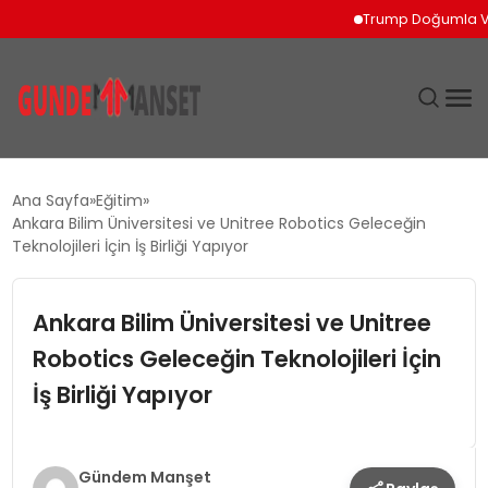
Trump Doğumla Vatanda
SIYASET
Ana Sayfa
Eğitim
Ankara Bilim Üniversitesi ve Unitree Robotics Geleceğin
DÜNYA
Teknolojileri İçin İş Birliği Yapıyor
EKONOMI
Ankara Bilim Üniversitesi ve Unitree
Robotics Geleceğin Teknolojileri İçin
SPOR
İş Birliği Yapıyor
TEKNOLOJI
YAŞAM
Gündem Manşet