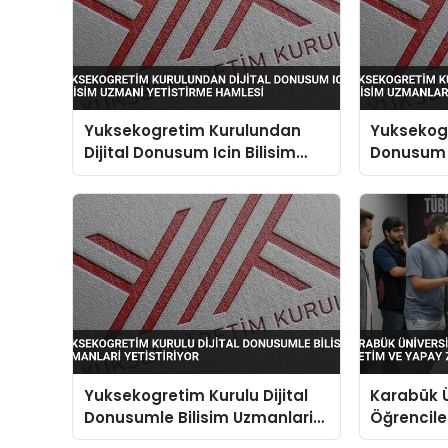
Yuksekogretim Kurulundan
Yuksekogr
Dijital Donusum Icin Bilisim
Donusum I
Uzmani Yetistirme Hamlesi
Uzmanlari 
Yuksekogretim Kurulu Dijital
Karabük Ü
Donusumle Bilisim Uzmanlari
Öğrenciler
Yetistiriyor
Yapay Zek