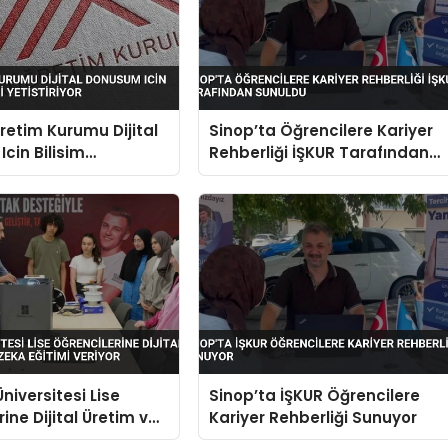
etim Kurumu Dijital
Sinop’ta Öğrencilere Kariyer
cin Bilisim
Rehberliği İŞKUR Tarafından
Yetistiriyor
Sunuldu
niversitesi Lise
Sinop’ta İŞKUR Öğrencilere
ine Dijital Üretim ve
Kariyer Rehberliği Sunuyor
a Eğitimi Veriyor