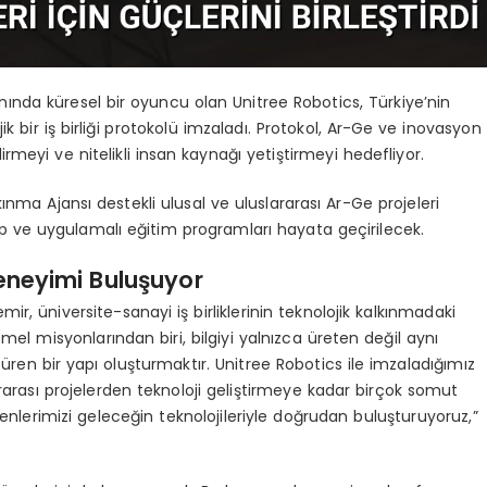
alanında küresel bir oyuncu olan Unitree Robotics, Türkiye’nin
 bir iş birliği protokolü imzaladı. Protokol, Ar-Ge ve inovasyon
irmeyi ve nitelikli insan kaynağı yetiştirmeyi hedefliyor.
kınma Ajansı destekli ulusal ve uluslararası Ar-Ge projeleri
o-op ve uygulamalı eğitim programları hayata geçirilecek.
Deneyimi Buluşuyor
mir, üniversite-sanayi iş birliklerinin teknolojik kalkınmadaki
emel misyonlarından biri, bilgiyi yalnızca üreten değil aynı
 bir yapı oluşturmaktır. Unitree Robotics ile imzaladığımız
arası projelerden teknoloji geliştirmeye kadar birçok somut
nlerimizi geleceğin teknolojileriyle doğrudan buluşturuyoruz,”