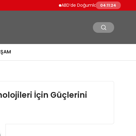
ABD’de Doğumla Vatandaşlık Kısıtlanıyo
04:11:24
AŞAM
lojileri İçin Güçlerini