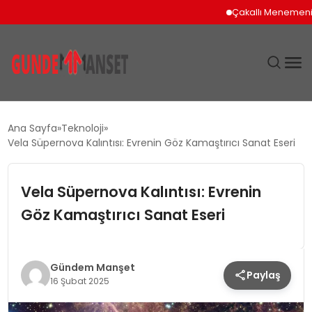
Çakallı Menemeni İçi
SIYASET
Ana Sayfa
Teknoloji
Vela Süpernova Kalıntısı: Evrenin Göz Kamaştırıcı Sanat Eseri
DÜNYA
Vela Süpernova Kalıntısı: Evrenin
EKONOMI
Göz Kamaştırıcı Sanat Eseri
SPOR
TEKNOLOJI
Gündem Manşet
Paylaş
16 Şubat 2025
YAŞAM