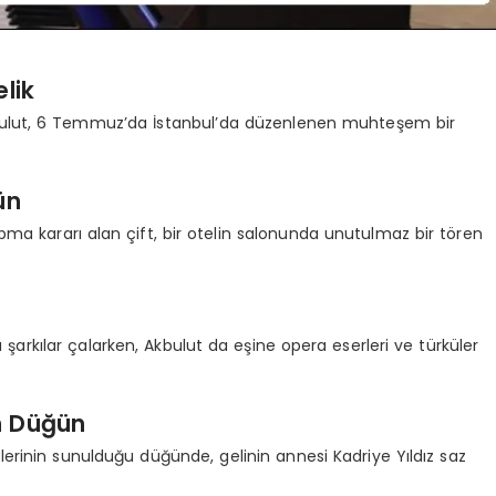
elik
 Akbulut, 6 Temmuz’da İstanbul’da düzenlenen muhteşem bir
ün
apma kararı alan çift, bir otelin salonunda unutulmaz bir tören
a şarkılar çalarken, Akbulut da eşine opera eserleri ve türküler
n Düğün
ilerinin sunulduğu düğünde, gelinin annesi Kadriye Yıldız saz