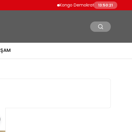
Kongo Demokratik Cumhuriyeti’nde Ebola S
13:50:22
AŞAM