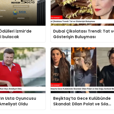
Ödülleri İzmir’de
Dubai Çikolatası Trendi: Tat v
ni bulacak
Gösterişin Buluşması
’ın Usta Oyuncusu
Beşiktaş’ta Gece Kulübünde
 Ameliyat Oldu
Skandal: Dilan Polat ve Sıla
Doğu Serbest Bırakıldı