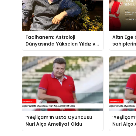
Faalhanem: Astroloji
Altın Ege 
Dünyasında Yükselen Yıldız ve
sahipleri
Gizemli İlişkiler
‘Yeşilçam’ın Usta Oyuncusu
‘Yeşilçam
Nuri Alço Ameliyat Oldu
Nuri Alço