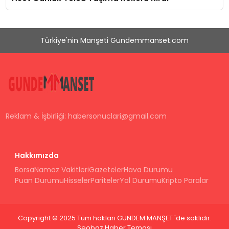
Türkiye'nin Manşeti Gundemmanset.com
Reklam & İşbirliği:
habersonuclari@gmail.com
Hakkımızda
Borsa
Namaz Vakitleri
Gazeteler
Hava Durumu
Puan Durumu
Hisseler
Pariteler
Yol Durumu
Kripto Paralar
Copyright © 2025 Tüm hakları GÜNDEM MANŞET 'de saklıdır.
Seobaz Haber Teması