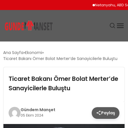
Netanyahu, ABD Savun
SIYASET
Ana Sayfa
Ekonomi
Ticaret Bakanı Ömer Bolat Merter’de Sanayicilerle Buluştu
DÜNYA
Ticaret Bakanı Ömer Bolat Merter’de
EKONOMI
Sanayicilerle Buluştu
SPOR
TEKNOLOJI
Gündem Manşet
Paylaş
05 Ekim 2024
YAŞAM