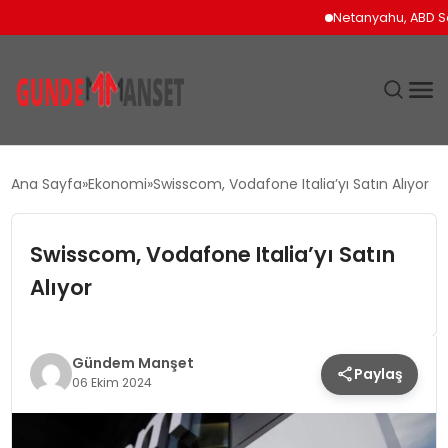
Netanyahu, ABD Savun
SIYASET
Ana Sayfa
Ekonomi
Swisscom, Vodafone Italia’yı Satın Alıyor
DÜNYA
Swisscom, Vodafone Italia’yı Satın
EKONOMI
Alıyor
SPOR
Gündem Manşet
Paylaş
TEKNOLOJI
06 Ekim 2024
YAŞAM