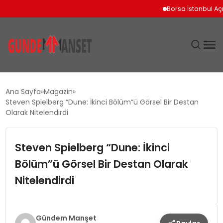
Borsa İstanbul Açılışın
SIYASET
Ana Sayfa
Magazin
Steven Spielberg “Dune: İkinci Bölüm”ü Görsel Bir Destan
DÜNYA
Olarak Nitelendirdi
EKONOMI
Steven Spielberg “Dune: İkinci
Bölüm”ü Görsel Bir Destan Olarak
SPOR
Nitelendirdi
TEKNOLOJI
YAŞAM
Gündem Manşet