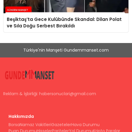
Beşiktaş’ta Gece Kulübünde Skandal: Dilan Polat
ve Sıla Doğu Serbest Bırakıldı
Türkiye'nin Manşeti Gundemmanset.com
Reklam & İşbirliği:
habersonuclari@gmail.com
Hakkımızda
Borsa
Namaz Vakitleri
Gazeteler
Hava Durumu
Puan Durumu
Hisseler
Pariteler
Yol Durumu
Kripto Paralar