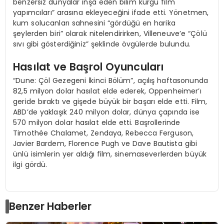
benzersiz dünyalar inşa eden bilim kurgu film
yapımcıları” arasına ekleyeceğini ifade etti. Yönetmen,
kum solucanları sahnesini “gördüğü en harika
şeylerden biri” olarak nitelendirirken, Villeneuve’e “Çölü
sıvı gibi gösterdiğiniz” şeklinde övgülerde bulundu.
Hasılat ve Başrol Oyuncuları
“Dune: Çöl Gezegeni İkinci Bölüm”, açılış haftasonunda
82,5 milyon dolar hasılat elde ederek, Oppenheimer’ı
geride bıraktı ve gişede büyük bir başarı elde etti. Film,
ABD’de yaklaşık 240 milyon dolar, dünya çapında ise
570 milyon dolar hasılat elde etti. Başrollerinde
Timothée Chalamet, Zendaya, Rebecca Ferguson,
Javier Bardem, Florence Pugh ve Dave Bautista gibi
ünlü isimlerin yer aldığı film, sinemaseverlerden büyük
ilgi gördü.
Benzer Haberler