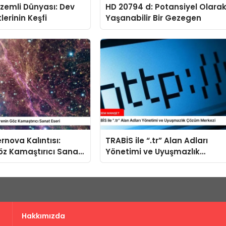
izemli Dünyası: Dev
HD 20794 d: Potansiyel Olara
lerinin Keşfi
Yaşanabilir Bir Gezegen
rnova Kalıntısı:
TRABİS ile “.tr” Alan Adları
öz Kamaştırıcı Sanat
Yönetimi ve Uyuşmazlık
Çözüm Merkezi
Hakkımızda