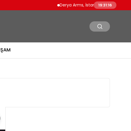
Derya Arms, İstanbul Prohunt 2026’da ye
19:31:16
AŞAM