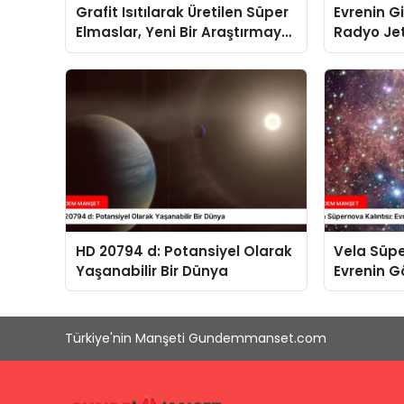
Grafit Isıtılarak Üretilen Süper
Evrenin G
Elmaslar, Yeni Bir Araştırmaya
Radyo Jet
Konu Oldu
HD 20794 d: Potansiyel Olarak
Vela Süpe
Yaşanabilir Bir Dünya
Evrenin G
Eseri
Türkiye'nin Manşeti Gundemmanset.com