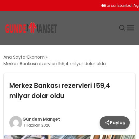
Borsa İstanbul Açılışın
SIYASET
Ana Sayfa
Ekonomi
Merkez Bankası rezervleri 159,4 milyar dolar oldu
DÜNYA
Merkez Bankası rezervleri 159,4
EKONOMI
milyar dolar oldu
SPOR
TEKNOLOJI
Gündem Manşet
Paylaş
11 Haziran 2026
YAŞAM