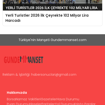
Yerli Turistler 2026 İlk Çeyrekte 102 Milyar Lira
Harcadı
Türkiye'nin Manşeti Gundemmanset.com
Reklam & İşbirliği:
habersonuclari@gmail.com
Hakkımızda
Borsa
Namaz Vakitleri
Gazeteler
Hava Durumu
Puan Durumu
Hisseler
Pariteler
Yol Durumu
Kripto Paralar