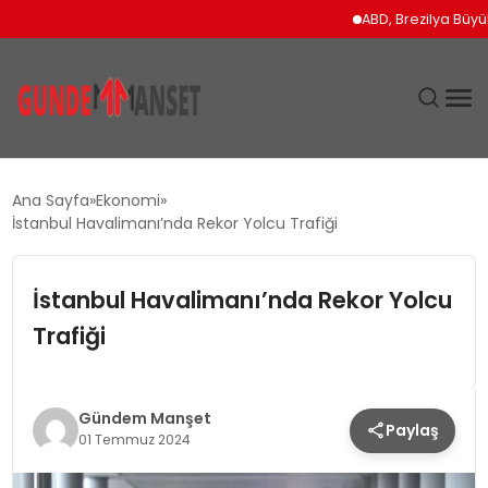
ABD, Brezilya Büyükelçi
SIYASET
Ana Sayfa
Ekonomi
İstanbul Havalimanı’nda Rekor Yolcu Trafiği
DÜNYA
İstanbul Havalimanı’nda Rekor Yolcu
EKONOMI
Trafiği
SPOR
TEKNOLOJI
Gündem Manşet
Paylaş
01 Temmuz 2024
YAŞAM