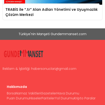
TRABİS ile “.tr” Alan Adları Yönetimi ve Uyuşmazlık
Çözüm Merkezi
Türkiye'nin Manşeti Gundemmanset.com
Reklam & İşbirliği:
habersonuclari@gmail.com
Hakkımızda
Borsa
Namaz Vakitleri
Gazeteler
Hava Durumu
Puan Durumu
Hisseler
Pariteler
Yol Durumu
Kripto Paralar