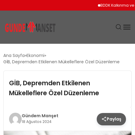
BDDK Kalkınma ve Yatırı
SIYASET
Ana Sayfa
Ekonomi
GİB, Depremden Etkilenen Mükelleflere Özel Düzenleme
DÜNYA
GİB, Depremden Etkilenen
EKONOMI
Mükelleflere Özel Düzenleme
SPOR
TEKNOLOJI
Gündem Manşet
Paylaş
18 Ağustos 2024
YAŞAM