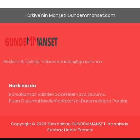
Türkiye'nin Manşeti Gundemmanset.com
Reklam & İşbirliği:
habersonuclari@gmail.com
Hakkımızda
Borsa
Namaz Vakitleri
Gazeteler
Hava Durumu
Puan Durumu
Hisseler
Pariteler
Yol Durumu
Kripto Paralar
Copyright © 2025 Tüm hakları GÜNDEM MANŞET 'de saklıdır.
Seobaz Haber Teması