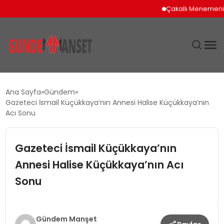
Çakallı Menemeni İçin
SIYASET
Ana Sayfa
Gündem
Gazeteci İsmail Küçükkaya’nın Annesi Halise Küçükkaya’nın
DÜNYA
Acı Sonu
EKONOMI
Gazeteci İsmail Küçükkaya’nın
Annesi Halise Küçükkaya’nın Acı
SPOR
Sonu
TEKNOLOJI
YAŞAM
Gündem Manşet