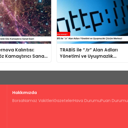
rnova Kalıntısı:
TRABİS ile “.tr” Alan Adları
öz Kamaştırıcı Sanat
Yönetimi ve Uyuşmazlık
Çözüm Merkezi
Hakkımızda
Borsa
Namaz Vakitleri
Gazeteler
Hava Durumu
Puan Durumu