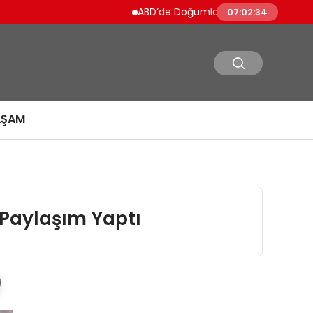
ABD’de Doğumla Vatandaşlık Kısıtlanıyor 
07:02:35
AŞAM
 Paylaşım Yaptı