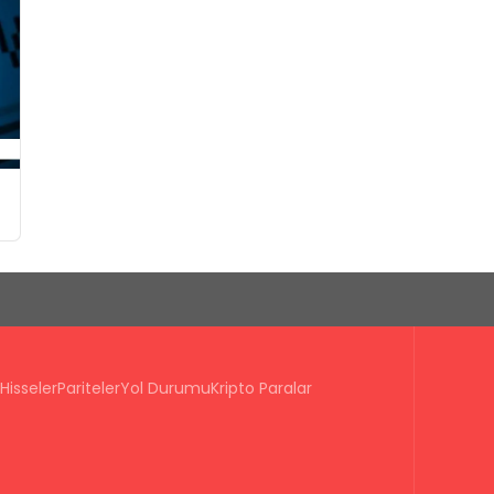
Hisseler
Pariteler
Yol Durumu
Kripto Paralar