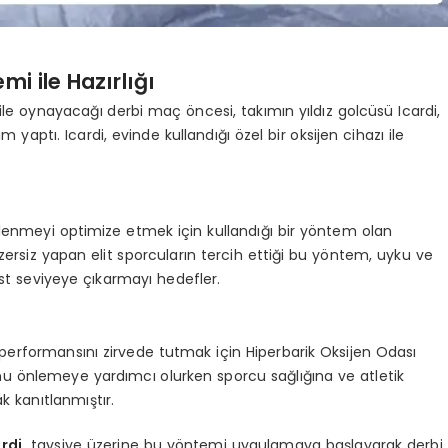
mi ile Hazırlığı
 ile oynayacağı derbi maç öncesi, takımın yıldız golcüsü Icardi,
aptı. Icardi, evinde kullandığı özel bir oksijen cihazı ile
nilenmeyi optimize etmek için kullandığı bir yöntem olan
ersiz yapan elit sporcuların tercih ettiği bu yöntem, uyku ve
 üst seviyeye çıkarmayı hedefler.
 performansını zirvede tutmak için Hiperbarik Oksijen Odası
u önlemeye yardımcı olurken sporcu sağlığına ve atletik
k kanıtlanmıştır.
rdi,
tavsiye üzerine bu yöntemi uygulamaya başlayarak derbi