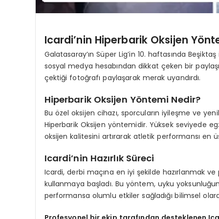
Icardi’nin Hiperbarik Oksijen Yönte
Galatasaray’ın Süper Lig’in 10. haftasında Beşiktaş
sosyal medya hesabından dikkat çeken bir paylaşım y
çektiği fotoğrafı paylaşarak merak uyandırdı.
Hiperbarik Oksijen Yöntemi Nedir?
Bu özel oksijen cihazı, sporcuların iyileşme ve ye
Hiperbarik Oksijen yöntemidir. Yüksek seviyede egz
oksijen kalitesini artırarak atletik performansı en
Icardi’nin Hazırlık Süreci
Icardi, derbi maçına en iyi şekilde hazırlanmak ve
kullanmaya başladı. Bu yöntem, uyku yoksunluğun
performansa olumlu etkiler sağladığı bilimsel olara
Profesyonel bir ekip tarafından desteklenen Ica