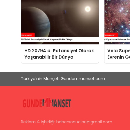
HD 20794 d: Potansiyel Olarak
Vela Süpe
Yaşanabilir Bir Dünya
Evrenin G
Eseri
Türkiye'nin Manşeti Gundemmanset.com
Reklam & İşbirliği:
habersonuclari@gmail.com