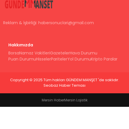
Reklam & İşbirliği:
habersonuclari@gmail.com
Hakkımızda
Borsa
Namaz Vakitleri
Gazeteler
Hava Durumu
Puan Durumu
Hisseler
Pariteler
Yol Durumu
Kripto Paralar
Copyright © 2025 Tüm hakları GÜNDEM MANŞET 'de saklıdır.
Seobaz Haber Teması
Mersin Haber
Mersin Lojistik