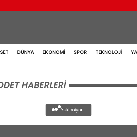
ASET
DÜNYA
EKONOMI
SPOR
TEKNOLOJI
Y
DDET HABERLERI
Yükleniyor...