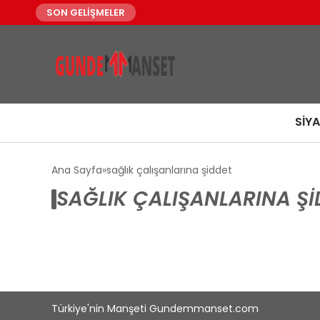
SON GELİŞMELER
SIY
Ana Sayfa
sağlık çalışanlarına şiddet
SAĞLIK ÇALIŞANLARINA ŞI
Türkiye'nin Manşeti Gundemmanset.com