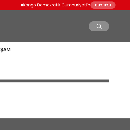
Kongo Demokratik Cumhuriyeti’nde Ebola Salgını Kontro
08:59:51
AŞAM