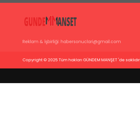
Reklam & İşbirliği:
habersonuclari@gmail.com
Copyright © 2025 Tüm hakları GÜNDEM MANŞET 'de saklıdır