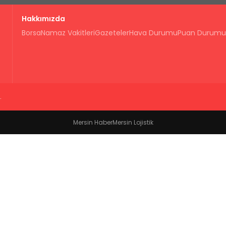
Hakkımızda
Borsa
Namaz Vakitleri
Gazeteler
Hava Durumu
Puan Durumu
.
Mersin Haber
Mersin Lojistik