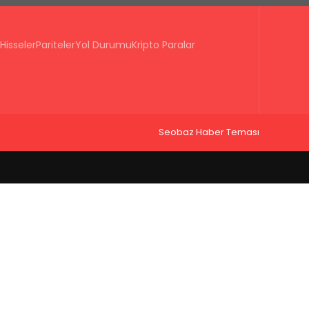
Hisseler
Pariteler
Yol Durumu
Kripto Paralar
Seobaz Haber Teması