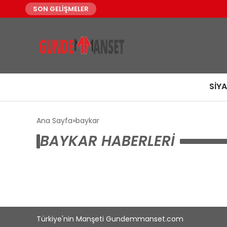
SON GELİŞMELER
SIY
Ana Sayfa
baykar
BAYKAR HABERLERI
Türkiye'nin Manşeti Gundemmanset.com