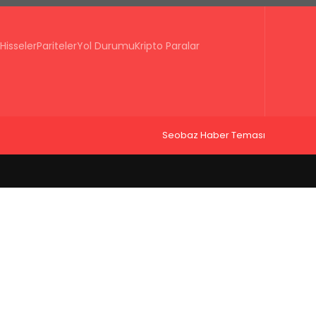
Hisseler
Pariteler
Yol Durumu
Kripto Paralar
Seobaz Haber Teması