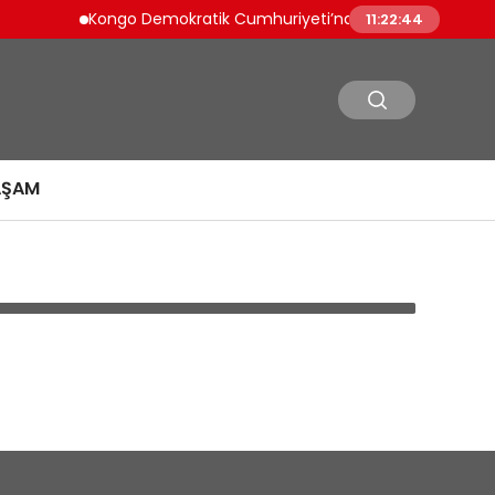
Kongo Demokratik Cumhuriyeti’nde Ebola Salgını Kontro
11:22:44
AŞAM