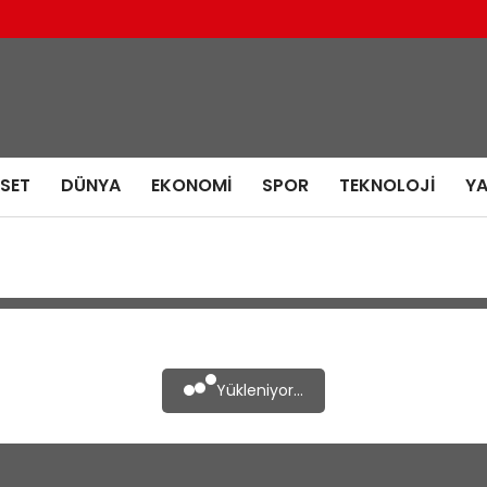
ASET
DÜNYA
EKONOMI
SPOR
TEKNOLOJI
Y
Yükleniyor...