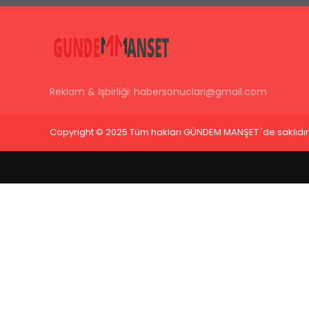
Reklam & İşbirliği:
habersonuclari@gmail.com
Copyright © 2025 Tüm hakları GÜNDEM MANŞET 'de saklıdır