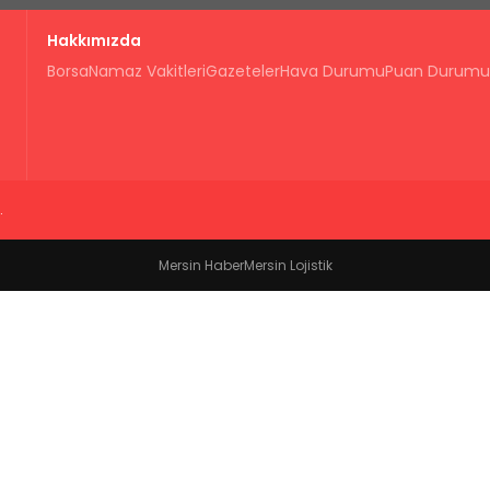
Hakkımızda
Borsa
Namaz Vakitleri
Gazeteler
Hava Durumu
Puan Durumu
.
Mersin Haber
Mersin Lojistik