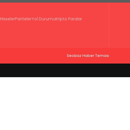
Hisseler
Pariteler
Yol Durumu
Kripto Paralar
Seobaz Haber Teması