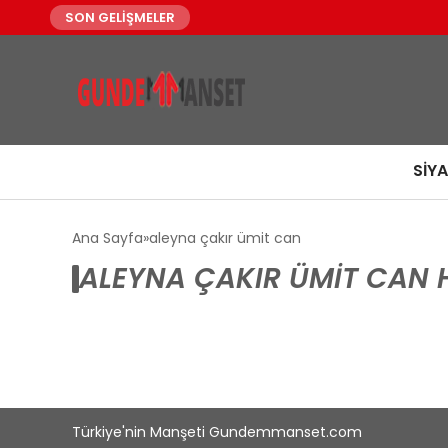
SON GELİŞMELER
SIY
Ana Sayfa
aleyna çakır ümit can
ALEYNA ÇAKIR ÜMIT CAN 
Türkiye'nin Manşeti Gundemmanset.com