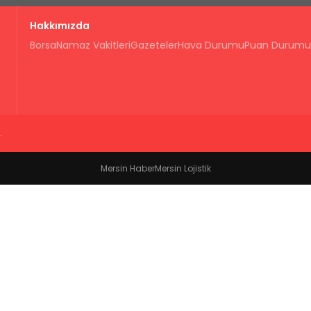
Hakkımızda
Borsa
Namaz Vakitleri
Gazeteler
Hava Durumu
Puan Durumu
.
Mersin Haber
Mersin Lojistik