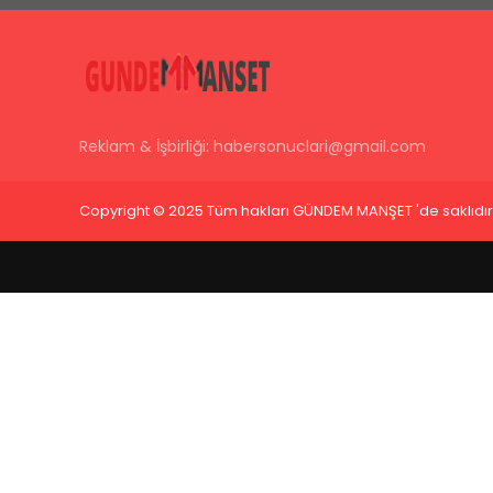
Reklam & İşbirliği:
habersonuclari@gmail.com
Copyright © 2025 Tüm hakları GÜNDEM MANŞET 'de saklıdır