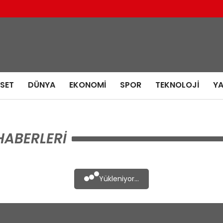
ASET
DÜNYA
EKONOMI
SPOR
TEKNOLOJI
Y
HABERLERI
Yükleniyor...