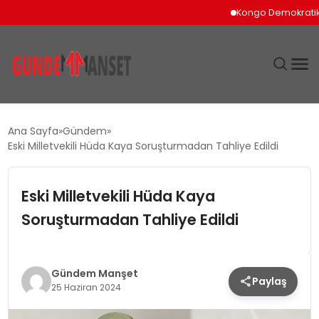
Kongo Demokratik Cumh
SIYASET
Ana Sayfa
Gündem
Eski Milletvekili Hüda Kaya Soruşturmadan Tahliye Edildi
DÜNYA
Eski Milletvekili Hüda Kaya
EKONOMI
Soruşturmadan Tahliye Edildi
SPOR
TEKNOLOJI
Gündem Manşet
Paylaş
25 Haziran 2024
YAŞAM