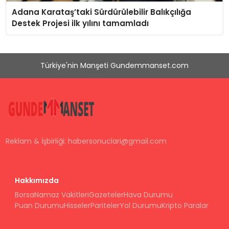
Adana Karataş’taki Sürdürülebilir Balıkçılığa
Destek Projesi ilk yılını tamamladı
Türkiye'nin Manşeti Gundemmanset.com
Reklam & İşbirliği:
habersonuclari@gmail.com
Hakkımızda
Borsa
Namaz Vakitleri
Gazeteler
Hava Durumu
Puan Durumu
Hisseler
Pariteler
Yol Durumu
Kripto Paralar