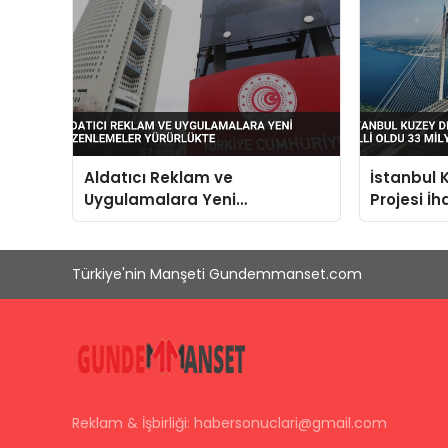
Aldatıcı Reklam ve
İstanbul 
Uygulamalara Yeni
Projesi İh
Düzenlemeler Yürürlükte
Milyon Yo
Türkiye'nin Manşeti Gundemmanset.com
Reklam & İşbirliği:
habersonuclari@gmail.com