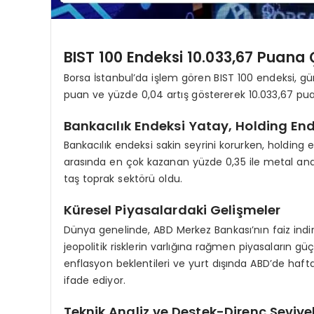
BIST 100 Endeksi 10.033,67 Puana 
Borsa İstanbul’da işlem gören BIST 100 endeksi, gün
puan ve yüzde 0,04 artış göstererek 10.033,67 puan
Bankacılık Endeksi Yatay, Holding En
Bankacılık endeksi sakin seyrini korurken, holding 
arasında en çok kazanan yüzde 0,35 ile metal ana 
taş toprak sektörü oldu.
Küresel Piyasalardaki Gelişmeler
Dünya genelinde, ABD Merkez Bankası’nın faiz indir
jeopolitik risklerin varlığına rağmen piyasaların güçl
enflasyon beklentileri ve yurt dışında ABD’de hafta
ifade ediyor.
Teknik Analiz ve Destek-Direnç Seviyel