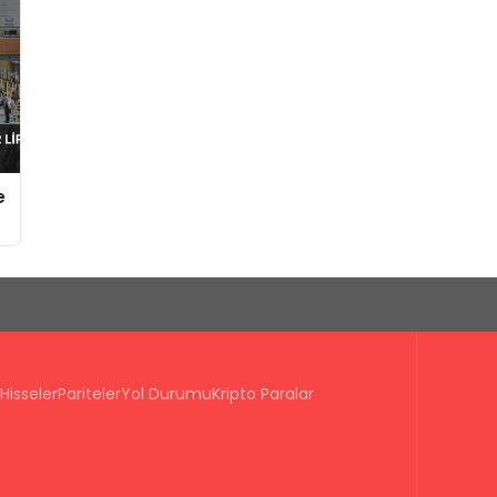
e
Hisseler
Pariteler
Yol Durumu
Kripto Paralar