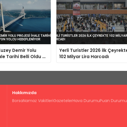
Kuzey Demir Yolu
Yerli Turistler 2026 İlk Çeyrekt
ale Tarihi Belli Oldu 33
102 Milyar Lira Harcadı
lcu Hedefleniyor
Hakkımızda
Borsa
Namaz Vakitleri
Gazeteler
Hava Durumu
Puan Durumu