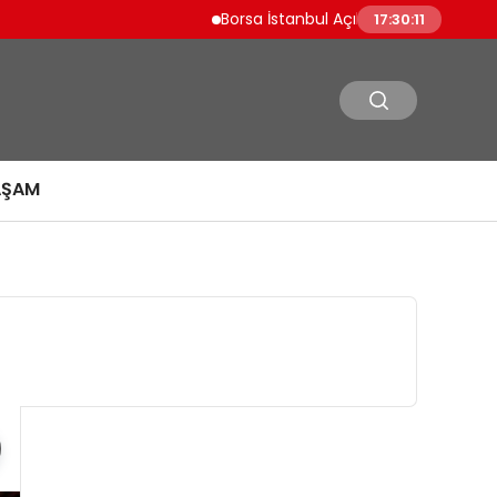
Borsa İstanbul Açılışını Yüzde 0.19 Artışla
17:30:12
AŞAM