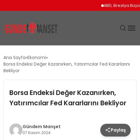
ABD, Brezilya Büyükelçis
SIYASET
Ana Sayfa
Ekonomi
Borsa Endeksi Değer Kazanırken, Yatırımcılar Fed Kararlarını
DÜNYA
Bekliyor
EKONOMI
Borsa Endeksi Değer Kazanırken,
Yatırımcılar Fed Kararlarını Bekliyor
SPOR
TEKNOLOJI
Gündem Manşet
Paylaş
07 Kasım 2024
YAŞAM