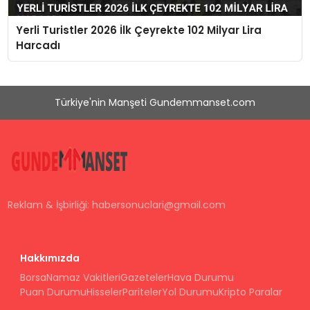
Yerli Turistler 2026 İlk Çeyrekte 102 Milyar Lira
Harcadı
Türkiye'nin Manşeti Gundemmanset.com
Reklam & İşbirliği:
habersonuclari@gmail.com
Hakkımızda
Borsa
Namaz Vakitleri
Gazeteler
Hava Durumu
Puan Durumu
Hisseler
Pariteler
Yol Durumu
Kripto Paralar