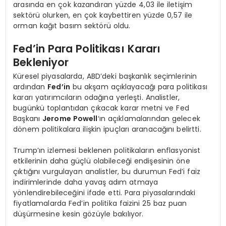
arasında en çok kazandıran yüzde 4,03 ile iletişim
sektörü olurken, en çok kaybettiren yüzde 0,57 ile
orman kağıt basım sektörü oldu.
Fed’in Para Politikası Kararı
Bekleniyor
Küresel piyasalarda, ABD’deki başkanlık seçimlerinin
ardından
Fed’in
bu akşam açıklayacağı para politikası
kararı yatırımcıların odağına yerleşti. Analistler,
bugünkü toplantıdan çıkacak karar metni ve Fed
Başkanı
Jerome Powell
‘ın açıklamalarından gelecek
dönem politikalara ilişkin ipuçları aranacağını belirtti.
Trump’ın izlemesi beklenen politikaların enflasyonist
etkilerinin daha güçlü olabileceği endişesinin öne
çıktığını vurgulayan analistler, bu durumun Fed’i faiz
indirimlerinde daha yavaş adım atmaya
yönlendirebileceğini ifade etti. Para piyasalarındaki
fiyatlamalarda Fed’in politika faizini 25 baz puan
düşürmesine kesin gözüyle bakılıyor.