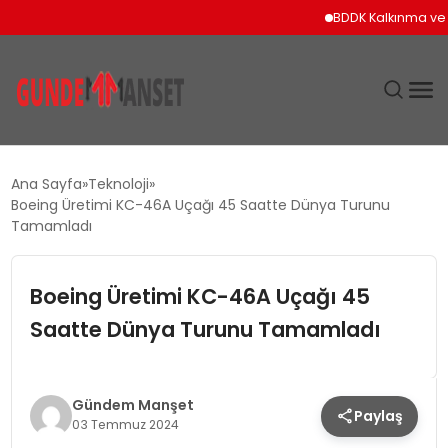
BDDK Kalkınma ve Yatır
SIYASET
Ana Sayfa
Teknoloji
Boeing Üretimi KC-46A Uçağı 45 Saatte Dünya Turunu
DÜNYA
Tamamladı
EKONOMI
Boeing Üretimi KC-46A Uçağı 45
Saatte Dünya Turunu Tamamladı
SPOR
TEKNOLOJI
Gündem Manşet
Paylaş
03 Temmuz 2024
YAŞAM