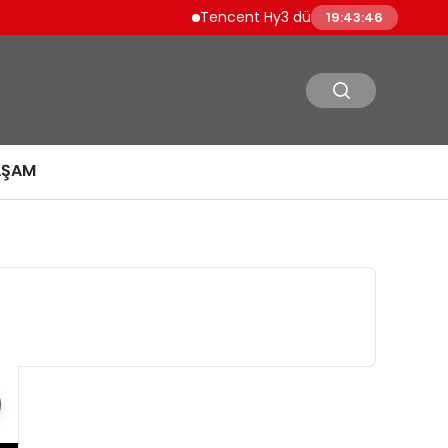
Tencent Hy3 dünya genelinde kullanıma
19:43:47
AŞAM