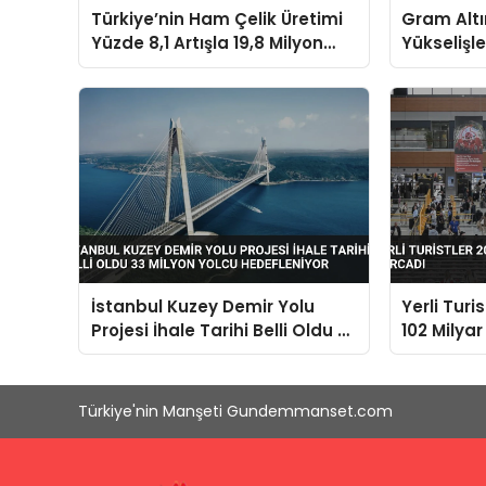
Türkiye’nin Ham Çelik Üretimi
Gram Altı
Yüzde 8,1 Artışla 19,8 Milyon
Yükselişl
Tona Ulaştı
İstanbul Kuzey Demir Yolu
Yerli Turi
Projesi İhale Tarihi Belli Oldu 33
102 Milyar
Milyon Yolcu Hedefleniyor
Türkiye'nin Manşeti Gundemmanset.com