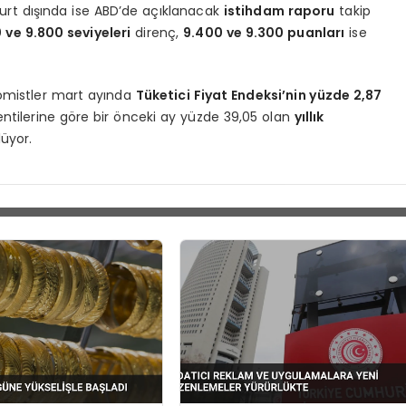
urt dışında ise ABD’de açıklanacak
istihdam raporu
takip
 ve 9.800 seviyeleri
direnç,
9.400 ve 9.300 puanları
ise
nomistler mart ayında
Tüketici Fiyat Endeksi’nin yüzde 2,87
entilerine göre bir önceki ay yüzde 39,05 olan
yıllık
üyor.