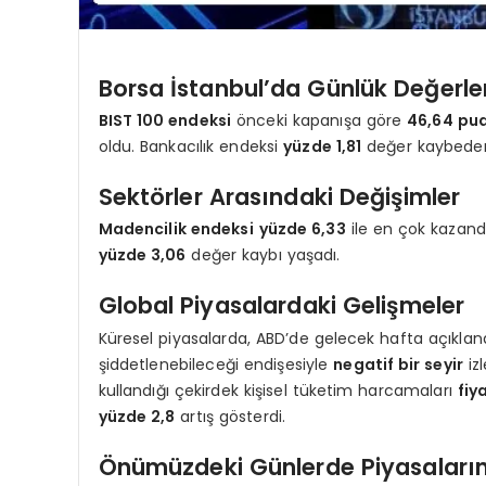
Borsa İstanbul’da Günlük Değerl
BIST 100 endeksi
önceki kapanışa göre
46,64 pua
oldu. Bankacılık endeksi
yüzde 1,81
değer kaybeder
Sektörler Arasındaki Değişimler
Madencilik endeksi
yüzde 6,33
ile en çok kazand
yüzde 3,06
değer kaybı yaşadı.
Global Piyasalardaki Gelişmeler
Küresel piyasalarda, ABD’de gelecek hafta açıkla
şiddetlenebileceği endişesiyle
negatif bir seyir
iz
kullandığı çekirdek kişisel tüketim harcamaları
fiy
yüzde 2,8
artış gösterdi.
Önümüzdeki Günlerde Piyasaların 