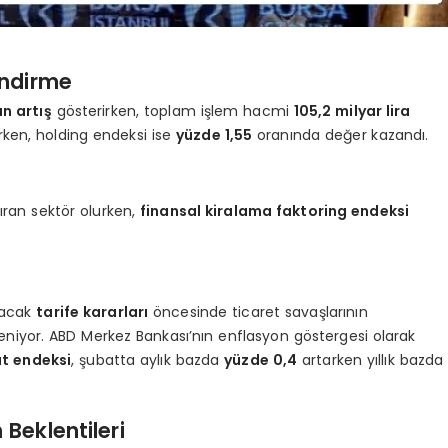
endirme
n artış
gösterirken, toplam işlem hacmi
105,2 milyar lira
ken, holding endeksi ise
yüzde 1,55
oranında değer kazandı.
ıran sektör olurken,
finansal kiralama faktoring endeksi
nacak
tarife kararları
öncesinde ticaret savaşlarının
leniyor. ABD Merkez Bankası’nın enflasyon göstergesi olarak
at endeksi
, şubatta aylık bazda
yüzde 0,4
artarken yıllık bazda
Beklentileri