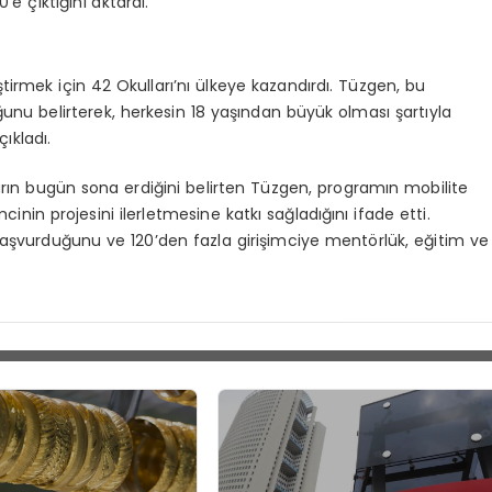
e çıktığını aktardı.
ştirmek için 42 Okulları’nı ülkeye kazandırdı. Tüzgen, bu
ğunu belirterek, herkesin 18 yaşından büyük olması şartıyla
ıkladı.
arın bugün sona erdiğini belirten Tüzgen, programın mobilite
imcinin projesini ilerletmesine katkı sağladığını ifade etti.
 başvurduğunu ve 120’den fazla girişimciye mentörlük, eğitim ve