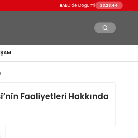
ABD’de Doğumla Vatandaşlık Kısıtlanıyor
23:23:45
AŞAM
e
’nin Faaliyetleri Hakkında