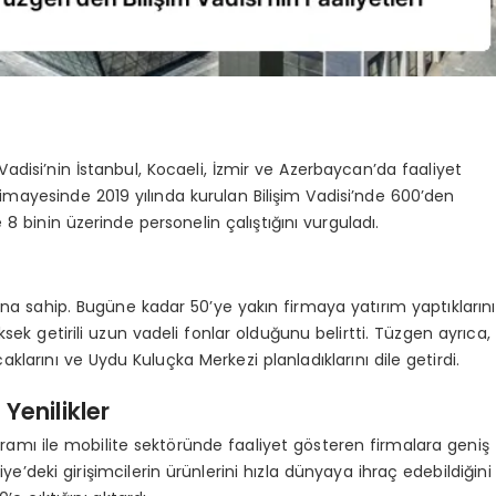
adisi’nin İstanbul, Kocaeli, İzmir ve Azerbaycan’da faaliyet
 himayesinde 2019 yılında kurulan Bilişim Vadisi’nde 600’den
e 8 binin üzerinde personelin çalıştığını vurguladı.
arına sahip. Bugüne kadar 50’ye yakın firmaya yatırım yaptıklarını
ksek getirili uzun vadeli fonlar olduğunu belirtti. Tüzgen ayrıca,
caklarını ve Uydu Kuluçka Merkezi planladıklarını dile getirdi.
Yenilikler
ogramı ile mobilite sektöründe faaliyet gösteren firmalara geniş
ye’deki girişimcilerin ürünlerini hızla dünyaya ihraç edebildiğini