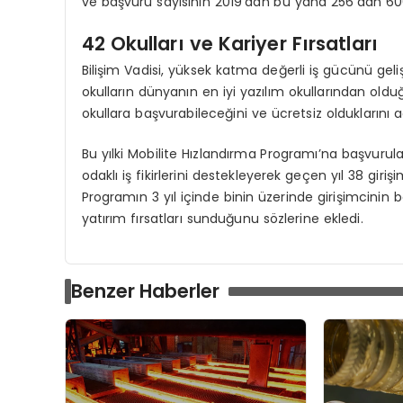
ve başvuru sayısının 2019’dan bu yana 256’dan 600’
42 Okulları ve Kariyer Fırsatları
Bilişim Vadisi, yüksek katma değerli iş gücünü geli
okulların dünyanın en iyi yazılım okullarından oldu
okullara başvurabileceğini ve ücretsiz olduklarını aç
Bu yılki Mobilite Hızlandırma Programı’na başvurul
odaklı iş fikirlerini destekleyerek geçen yıl 38 giriş
Programın 3 yıl içinde binin üzerinde girişimcinin
yatırım fırsatları sunduğunu sözlerine ekledi.
Benzer Haberler