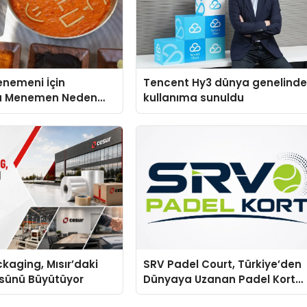
enemeni İçin
Tencent Hy3 dünya genelind
u Menemen Neden
kullanıma sunuldu
liyor?
kaging, Mısır’daki
SRV Padel Court, Türkiye’den
ssünü Büyütüyor
Dünyaya Uzanan Padel Kort
Üretiminde Güvenin Adresi