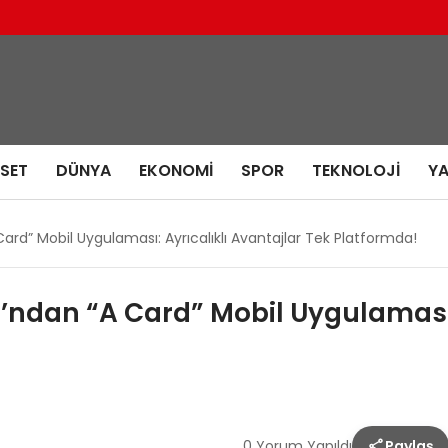
ASET
DÜNYA
EKONOMI
SPOR
TEKNOLOJI
Y
ard” Mobil Uygulaması: Ayrıcalıklı Avantajlar Tek Platformda!
’ndan “A Card” Mobil Uygulaması: 
0 Yorum Yapıldı
Paylaş