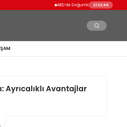
ABD’de Doğumla Vatandaşlık Kısıtlanıyor 
21:32:50
AŞAM
Ayrıcalıklı Avantajlar