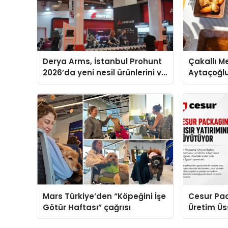
Derya Arms, İstanbul Prohunt
Çakallı M
2026’da yeni nesil ürünlerini ve
Aytaçoğl
global marka vizyonunu
Tercih Edi
sergiledi
Mars Türkiye’den “Köpeğini İşe
Cesur Pac
Götür Haftası” çağrısı
Üretim Ü