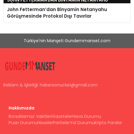
John Fetterman’dan Binyamin Netanyahu
Görüşmesinde Protokol Dışı Tavırlar
Türkiye'nin Manşeti Gundemmanset.com
Reklam & İşbirliği:
habersonuclari@gmail.com
Hakkımızda
Borsa
Namaz Vakitleri
Gazeteler
Hava Durumu
Puan Durumu
Hisseler
Pariteler
Yol Durumu
Kripto Paralar