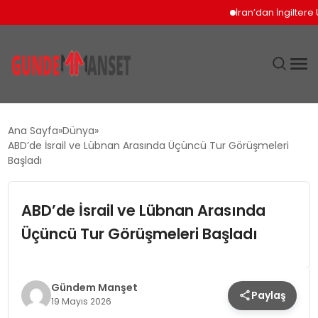
İran’dan İngiltere Ukr
SIYASET
Ana Sayfa
Dünya
ABD’de İsrail ve Lübnan Arasında Üçüncü Tur Görüşmeleri
DÜNYA
Başladı
EKONOMI
ABD’de İsrail ve Lübnan Arasında
Üçüncü Tur Görüşmeleri Başladı
SPOR
TEKNOLOJI
Gündem Manşet
Paylaş
19 Mayıs 2026
YAŞAM