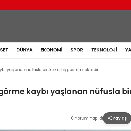
ASET
DÜNYA
EKONOMI
SPOR
TEKNOLOJI
Y
bı yaşlanan nüfusla birlikte artış göstermektedir
görme kaybı yaşlanan nüfusla bir
0 Yorum Yapıldı
Paylaş