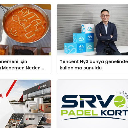
enemeni İçin
Tencent Hy3 dünya genelind
u Menemen Neden
kullanıma sunuldu
liyor?