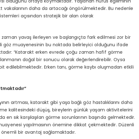
lesi olduğunu ortaya koymaktadır. Yaşlanan nüfus eğiliminin
rakt vakalarının daha da artacağı öngörülmektedir. Bu nedenle
stemleri açısından stratejik bir alan olarak
u zaman yavaş ilerleyen ve başlangıçta fark edilmesi zor bir
nli göz muayenesinin bu noktada belirleyici olduğunu ifade
ktadır: “Katarakt erken evrede çoğu zaman hafif görme
aşlanmanın doğal bir sonucu olarak değerlendirebilir. Oysa
t edilebilmektedir. Erken tanı, görme kaybı oluşmadan etkili
artmaktadır”
nın artması, katarakt gibi yaşa bağlı göz hastalıklarını daha
e kalitesindeki düşüş, bireylerin günlük yaşam aktivitelerini
a en sık karşılaşılan görme sorunlarının başında gelmektedir.
z muayenesi yapılmasının önemine dikkat çekmektedir. Düzenli
a önemli bir avantaj sağlamaktadır.