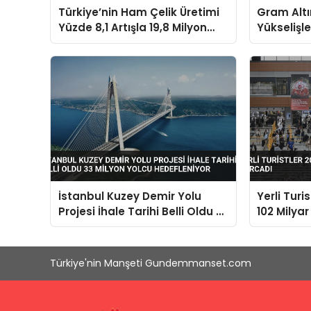
Türkiye’nin Ham Çelik Üretimi
Gram Altı
Yüzde 8,1 Artışla 19,8 Milyon
Yükselişl
Tona Ulaştı
İstanbul Kuzey Demir Yolu
Yerli Turi
Projesi İhale Tarihi Belli Oldu 33
102 Milyar
Milyon Yolcu Hedefleniyor
Türkiye'nin Manşeti Gundemmanset.com