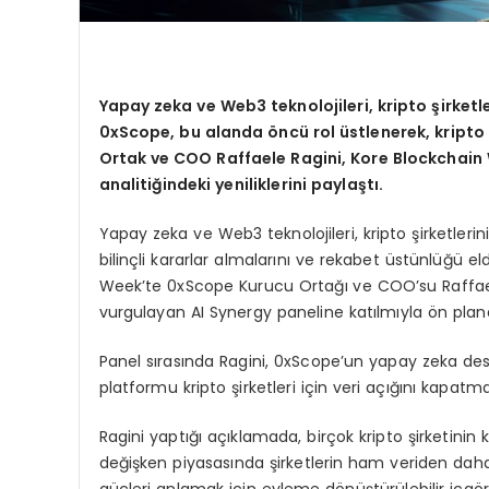
Yapay zeka ve Web3 teknolojileri, kripto şirketl
0xScope, bu alanda öncü rol üstlenerek, kripto ş
Ortak ve COO Raffaele Ragini, Kore Blockchain
analitiğindeki yeniliklerini paylaştı.
Yapay zeka ve Web3 teknolojileri, kripto şirketleri
bilinçli kararlar almalarını ve rekabet üstünlüğü 
Week’te 0xScope Kurucu Ortağı ve COO’su Raffaele
vurgulayan AI Synergy paneline katılmıyla ön plana
Panel sırasında Ragini, 0xScope’un yapay zeka dest
platformu kripto şirketleri için veri açığını kapa
Ragini yaptığı açıklamada, birçok kripto şirketinin
değişken piyasasında şirketlerin ham veriden daha 
güçleri anlamak için eyleme dönüştürülebilir içgörül