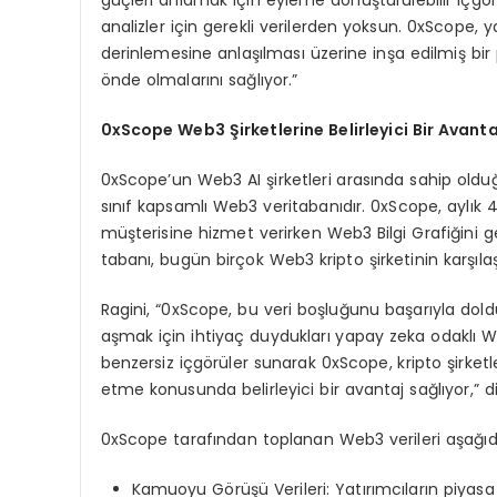
analizler için gerekli verilerden yoksun. 0xScope,
derinlemesine anlaşılması üzerine inşa edilmiş bir
önde olmalarını sağlıyor.”
0xScope Web3 Şirketlerine Belirleyici Bir Avanta
0xScope’un Web3 AI şirketleri arasında sahip olduğu
sınıf kapsamlı Web3 veritabanıdır. 0xScope, aylık 
müşterisine hizmet verirken Web3 Bilgi Grafiğini gel
tabanı, bugün birçok Web3 kripto şirketinin karşıla
Ragini, “0xScope, bu veri boşluğunu başarıyla doldura
aşmak için ihtiyaç duydukları yapay zeka odaklı Web
benzersiz içgörüler sunarak 0xScope, kripto şirket
etme konusunda belirleyici bir avantaj sağlıyor,” d
0xScope tarafından toplanan Web3 verileri aşağıdakil
Kamuoyu Görüşü Verileri: Yatırımcıların piyasa