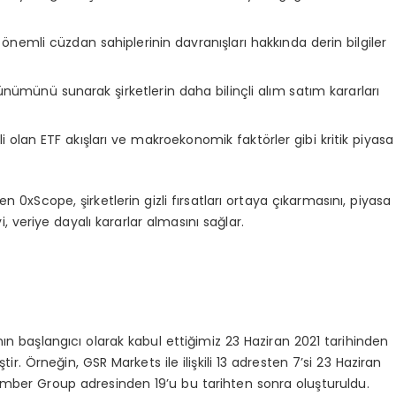
önemli cüzdan sahiplerinin davranışları hakkında derin bilgiler
örünümünü sunarak şirketlerin daha bilinçli alım satım kararları
kli olan ETF akışları ve makroekonomik faktörler gibi kritik piyasa
en 0xScope, şirketlerin gizli fırsatları ortaya çıkarmasını, piyasa
, veriye dayalı kararlar almasını sağlar.
ın başlangıcı olarak kabul ettiğimiz 23 Haziran 2021 tarihinden
. Örneğin, GSR Markets ile ilişkili 13 adresten 7’si 23 Haziran
Amber Group adresinden 19’u bu tarihten sonra oluşturuldu.