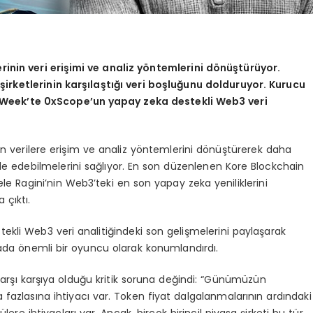
erinin veri erişimi ve analiz yöntemlerini dönüştürüyor.
irketlerinin karşılaştığı veri boşluğunu dolduruyor. Kurucu
 Week’te 0xScope’un yapay zeka destekli Web3 veri
nin verilere erişim ve analiz yöntemlerini dönüştürerek daha
elde edebilmelerini sağlıyor. En son düzenlenen Kore Blockchain
 Ragini’nin Web3’teki en son yapay zeka yeniliklerini
 çıktı.
ekli Web3 veri analitiğindeki son gelişmelerini paylaşarak
tmada önemli bir oyuncu olarak konumlandırdı.
 karşı karşıya olduğu kritik soruna değindi: “Günümüzün
fazlasına ihtiyacı var. Token fiyat dalgalanmalarının ardındaki
ere ihtiyaçları var. Ancak, birçok birincil piyasa şirketi bu tür