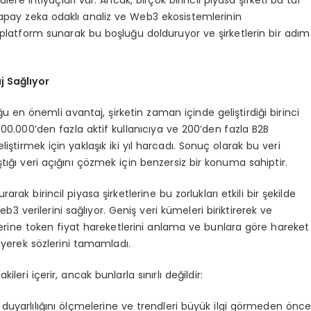
 yapay zeka odaklı analiz ve Web3 ekosistemlerinin
 platform sunarak bu boşluğu dolduruyor ve şirketlerin bir adım
j Sağlıyor
 en önemli avantaj, şirketin zaman içinde geliştirdiği birinci
400.000’den fazla aktif kullanıcıya ve 200’den fazla B2B
iştirmek için yaklaşık iki yıl harcadı. Sonuç olarak bu veri
ştığı veri açığını çözmek için benzersiz bir konuma sahiptir.
rak birincil piyasa şirketlerine bu zorlukları etkili bir şekilde
3 verilerini sağlıyor. Geniş veri kümeleri biriktirerek ve
lerine token fiyat hareketlerini anlama ve bunlara göre hareket
iyerek sözlerini tamamladı.
eri içerir, ancak bunlarla sınırlı değildir:
 duyarlılığını ölçmelerine ve trendleri büyük ilgi görmeden önc