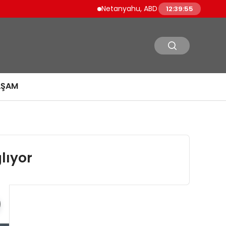
Netanyahu, ABD Savunma Bakanı Pete Hegs
12:39:56
AŞAM
lıyor