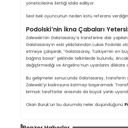
yöneticilerine ilettiği iddia ediliyor.
Seol bek oyuncunun neden kötü referans verdiği
Podolski’nin İkna Çabaları Yetersi
Zalewski’nin Galatasaray’a transferine dair yapıla
Galatasaray’ın eski yıldızlarından Lukas Podolski 
etmeye çalışarak, “Galatasaray, Türkiye’nin en bü
bağrına basar” şeklinde telkinlerde bulundu. Ancak 
değiştirmediği ve Angelino’nun uyarılarını dikkate al
Bu gelişmeler sonucunda Galatasaray, transferi
Zalewski’yi kadrosuna katmayı başaramadı. Transfe
kırmızılı taraftarlar arasında da büyük yankı uyandı
Okan Buruk’un bu durumda neler düşündüğünü
P
Benzer Haberler