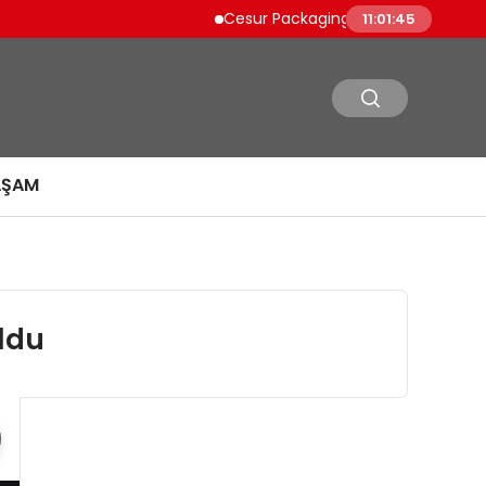
Cesur Packaging, Mısır’daki Üretim Üssü
11:01:46
AŞAM
Oldu