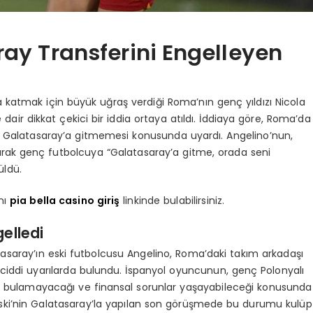
ay Transferini Engelleyen
katmak için büyük uğraş verdiği Roma’nın genç yıldızı Nicola
air dikkat çekici bir iddia ortaya atıldı. İddiaya göre, Roma’da
i Galatasaray’a gitmemesi konusunda uyardı. Angelino’nun,
olarak genç futbolcuya “Galatasaray’a gitme, orada seni
üldü.
nı
pia bella casino giriş
linkinde bulabilirsiniz.
elledi
tasaray’ın eski futbolcusu Angelino, Roma’daki takım arkadaşı
ciddi uyarılarda bulundu. İspanyol oyuncunun, genç Polonyalı
ı bulamayacağı ve finansal sorunlar yaşayabileceği konusunda
alewski’nin Galatasaray’la yapılan son görüşmede bu durumu kulüp