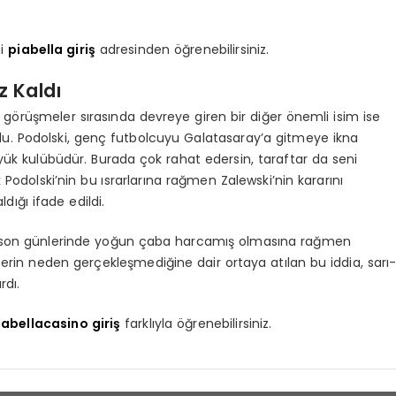
ni
piabella giriş
adresinden öğrenebilirsiniz.
z Kaldı
n görüşmeler sırasında devreye giren bir diğer önemli isim ise
oldu. Podolski, genç futbolcuyu Galatasaray’a gitmeye ikna
yük kulübüdür. Burada çok rahat edersin, taraftar da seni
Podolski’nin bu ısrarlarına rağmen Zalewski’nin kararını
dığı ifade edildi.
n son günlerinde yoğun çaba harcamış olmasına rağmen
rin neden gerçekleşmediğine dair ortaya atılan bu iddia, sarı
rdı.
iabellacasino giriş
farklıyla öğrenebilirsiniz.