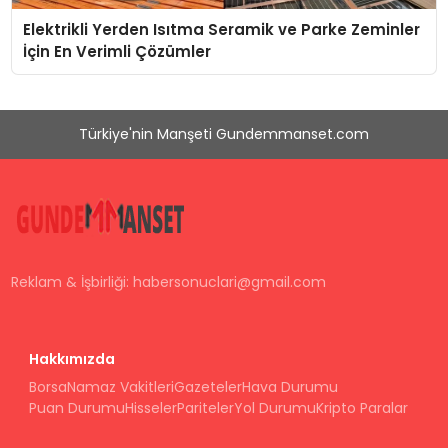
Elektrikli Yerden Isıtma Seramik ve Parke Zeminler
İçin En Verimli Çözümler
Türkiye'nin Manşeti Gundemmanset.com
Reklam & İşbirliği:
habersonuclari@gmail.com
Hakkımızda
Borsa
Namaz Vakitleri
Gazeteler
Hava Durumu
Puan Durumu
Hisseler
Pariteler
Yol Durumu
Kripto Paralar