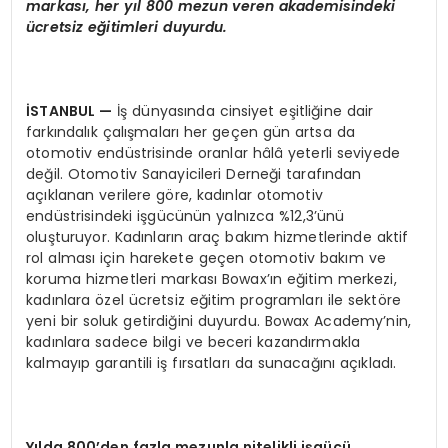
markası, her yıl 800 mezun veren akademisindeki
ücretsiz eğitimleri duyurdu.
İSTANBUL
—
İş dünyasında cinsiyet eşitliğine dair
farkındalık çalışmaları her geçen gün artsa da
otomotiv endüstrisinde oranlar hâlâ yeterli seviyede
değil. Otomotiv Sanayicileri Derneği tarafından
açıklanan verilere göre, kadınlar otomotiv
endüstrisindeki işgücünün yalnızca %12,3’ünü
oluşturuyor. Kadınların araç bakım hizmetlerinde aktif
rol alması için harekete geçen otomotiv bakım ve
koruma hizmetleri markası Bowax’ın eğitim merkezi,
kadınlara özel ücretsiz eğitim programları ile sektöre
yeni bir soluk getirdiğini duyurdu. Bowax Academy’nin,
kadınlara sadece bilgi ve beceri kazandırmakla
kalmayıp garantili iş fırsatları da sunacağını açıkladı.
Yılda 800’den fazla mezunla nitelikli işgücü