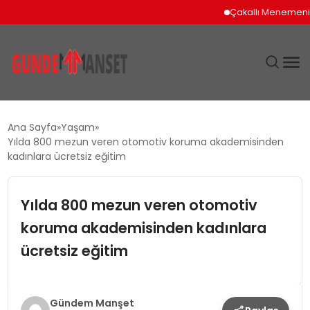
Çakallı Menemeni İçin
SIYASET
Ana Sayfa
Yaşam
Yılda 800 mezun veren otomotiv koruma akademisinden
DÜNYA
kadınlara ücretsiz eğitim
EKONOMI
Yılda 800 mezun veren otomotiv
koruma akademisinden kadınlara
SPOR
ücretsiz eğitim
TEKNOLOJI
YAŞAM
Gündem Manşet