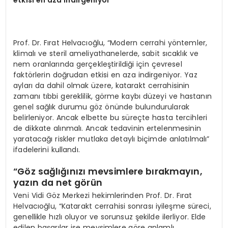
Prof. Dr. Fırat Helvacıoğlu, “Modern cerrahi yöntemler,
klimalı ve steril ameliyathanelerde, sabit sıcaklık ve
nem oranlarında gerçekleştirildiği için çevresel
faktörlerin doğrudan etkisi en aza indirgeniyor. Yaz
ayları da dahil olmak üzere, katarakt cerrahisinin
zamanı tıbbi gereklilik, görme kaybı düzeyi ve hastanın
genel sağlık durumu göz önünde bulundurularak
belirleniyor. Ancak elbette bu süreçte hasta tercihleri
de dikkate alınmalı. Ancak tedavinin ertelenmesinin
yaratacağı riskler mutlaka detaylı biçimde anlatılmalı”
ifadelerini kullandı.
“Göz sağlığınızı mevsimlere bırakmayın,
yazın da net görün
Veni Vidi Göz Merkezi hekimlerinden Prof. Dr. Fırat
Helvacıoğlu, “Katarakt cerrahisi sonrası iyileşme süreci,
genellikle hızlı oluyor ve sorunsuz şekilde ilerliyor. Elde
edilen başarılar ise mevsimlere göre anlamlı