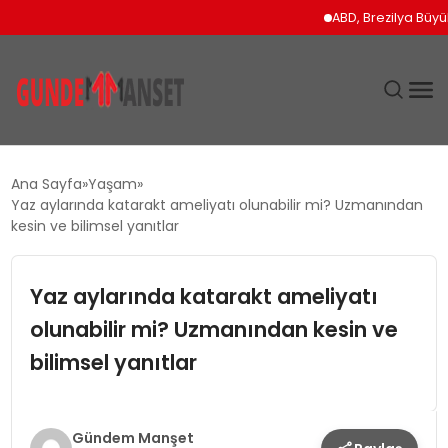
ABD, Brezilya Büyükelçis
SIYASET
Ana Sayfa
Yaşam
Yaz aylarında katarakt ameliyatı olunabilir mi? Uzmanından
DÜNYA
kesin ve bilimsel yanıtlar
EKONOMI
Yaz aylarında katarakt ameliyatı
olunabilir mi? Uzmanından kesin ve
SPOR
bilimsel yanıtlar
TEKNOLOJI
YAŞAM
Gündem Manşet