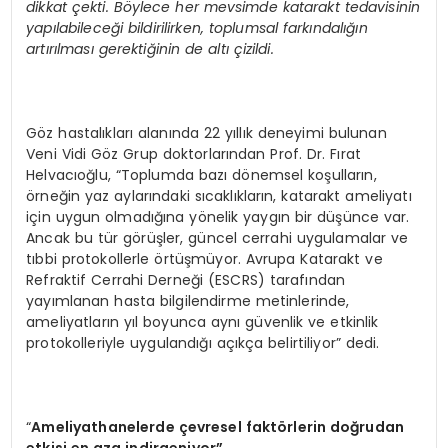
dikkat çekti. B
ö
ylece her mevsimde katarakt tedavisinin
yapılabileceği bildirilirken, toplumsal farkı
ndal
ığın
artırılması gerektiğinin de altı çizildi.
Göz hastalıkları alanında 22 yıllık deneyimi bulunan
Veni Vidi Göz Grup doktorlarından Prof. Dr. Fırat
Helvacıoğlu, “Toplumda bazı dönemsel koşulların,
örneğin yaz aylarındaki sıcaklıkların, katarakt ameliyatı
için uygun olmadığına yönelik yaygın bir düşünce var.
Ancak bu tür görüşler, güncel cerrahi uygulamalar ve
tıbbi protokollerle örtüşmüyor. Avrupa Katarakt ve
Refraktif Cerrahi Derneği (ESCRS) tarafından
yayımlanan hasta bilgilendirme metinlerinde,
ameliyatların yıl boyunca aynı güvenlik ve etkinlik
protokolleriyle uygulandığı açıkça belirtiliyor” dedi.
“
Ameliyathanelerde çevresel fakt
ö
rlerin doğrudan
etkisi en aza indirgeniyor”