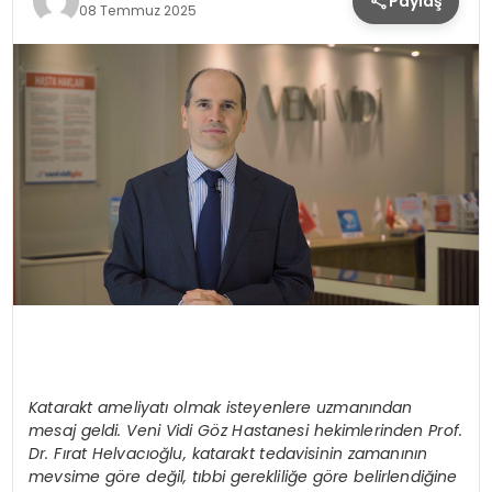
Paylaş
08 Temmuz 2025
Katarakt ameliyatı olmak isteyenlere uzmanından
mesaj geldi. Veni Vidi G
ö
z Hastanesi hekimlerinden Prof.
Dr. Fı
rat Helvac
ıoğlu, katarakt tedavisinin zamanının
mevsime g
ö
re de
ğil, tıbbi gerekliliğe g
ö
re belirlendiğine