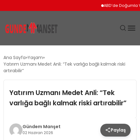
ABD’de Doğumla Vatanda
SIYASET
Ana Sayfa
Yaşam
Yatırım Uzmanı Medet Anli: “Tek varlığa bağlı kalmak riski
DÜNYA
artırabilir”
EKONOMI
Yatırım Uzmanı Medet Anli: “Tek
varlığa bağlı kalmak riski artırabilir”
SPOR
TEKNOLOJI
Gündem Manşet
Paylaş
02 Haziran 2026
YAŞAM