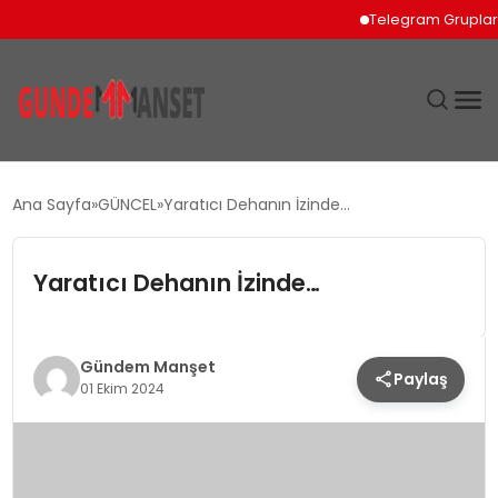
Telegram Grupları İçin 
SIYASET
Ana Sayfa
GÜNCEL
Yaratıcı Dehanın İzinde…
DÜNYA
Yaratıcı Dehanın İzinde…
EKONOMI
SPOR
Gündem Manşet
Paylaş
01 Ekim 2024
TEKNOLOJI
YAŞAM