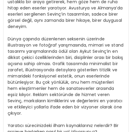
ustalıkla bir araya getirerek, hem göze hem de ruha
hitap eden eserler yaratıyor. Avusturya ve Almanya’da
eserleri sergilenen Sevinç’in tasarımları, sadece birer
görsel değil, aynı zamanda birer hikaye, birer duygusal
deneyim.
Dünya çapında düzenlenen seksenin üzerinde
illustrasyon ve fotoğraf yarışmasında, mimari ve stand
tasarımı yarışmalarında ödül alan Aykut Sevinç’in en
dikkat çekici özelliklerinden biri, disiplinler arası bir bakış
açısına sahip olması. Grafik tasarımda minimalist bir
zarafet, illüstrasyonda detaylara gösterilen titizlik ve
mimarideki fonksiyonel estetik, onun eserlerinde
bütünleşiyor. Bu çok yönlülük, onu hem müşterileri
hem eleştirmenler hem de sanatseverler arasında
eşsiz kılıyor. Reklam sektöründe de hizmet veren
Sevinç, markaların kimliklerini ve değerlerini en yaratıcı
ve etkileyici yollarla ifade eden bir vizyoner olarak öne
çıkıyor.
Yaratıcı sürecinizdeki ilham kaynaklarınız nelerdir? Bir
projeye başlarken nasıl bir yol izliyorsunuz?