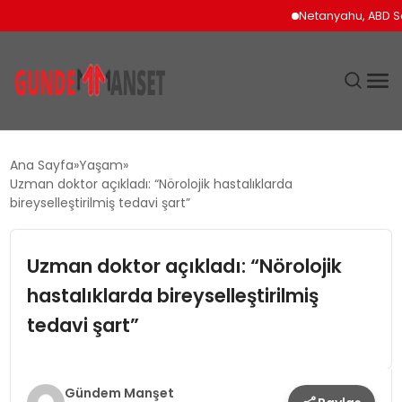
Netanyahu, ABD Savunm
SIYASET
Ana Sayfa
Yaşam
Uzman doktor açıkladı: “Nörolojik hastalıklarda
DÜNYA
bireyselleştirilmiş tedavi şart”
EKONOMI
Uzman doktor açıkladı: “Nörolojik
hastalıklarda bireyselleştirilmiş
SPOR
tedavi şart”
TEKNOLOJI
YAŞAM
Gündem Manşet