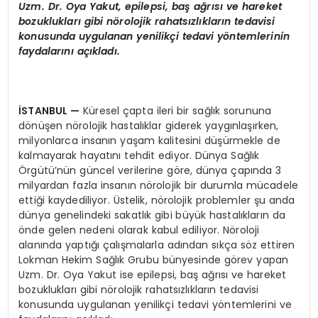
Uzm. Dr. Oya Yakut, epilepsi, baş ağrısı ve hareket
bozuklukları gibi n
ö
rolojik rahatsızlıkların tedavisi
konusunda uygulanan yenilikçi tedavi y
ö
ntemlerinin
faydalarını açıkladı.
İSTANBUL
—
Küresel çapta ileri bir sağlık sorununa
dönüşen nörolojik hastalıklar giderek yaygınlaşırken,
milyonlarca insanın yaşam kalitesini düşürmekle de
kalmayarak hayatını tehdit ediyor. Dünya Sağlık
Örgütü’nün güncel verilerine göre, dünya çapında 3
milyardan fazla insanın nörolojik bir durumla mücadele
ettiği kaydediliyor. Üstelik, nörolojik problemler şu anda
dünya genelindeki sakatlık gibi büyük hastalıkların da
önde gelen nedeni olarak kabul ediliyor. Nöroloji
alanında yaptığı çalışmalarla adından sıkça söz ettiren
Lokman Hekim Sağlık Grubu bünyesinde görev yapan
Uzm. Dr. Oya Yakut ise epilepsi, baş ağrısı ve hareket
bozuklukları gibi nörolojik rahatsızlıkların tedavisi
konusunda uygulanan yenilikçi tedavi yöntemlerini ve