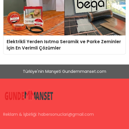
Elektrikli Yerden Isıtma Seramik ve Parke Zeminler
İçin En Verimli Çözümler
Türkiye'nin Manşeti Gundemmanset.com
Reklam & İşbirliği:
habersonuclari@gmail.com