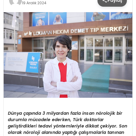
Paylaş
19 Aralık 2024
Dünya çapında 3 milyardan fazla insan n
ö
rolojik bir
durumla mücadele ederken, Türk doktorlar
geliştirdikleri tedavi y
ö
ntemleriyle dikkat çekiyor. Son
olarak n
ö
roloji alanında yaptığı çalışmalarla tanınan