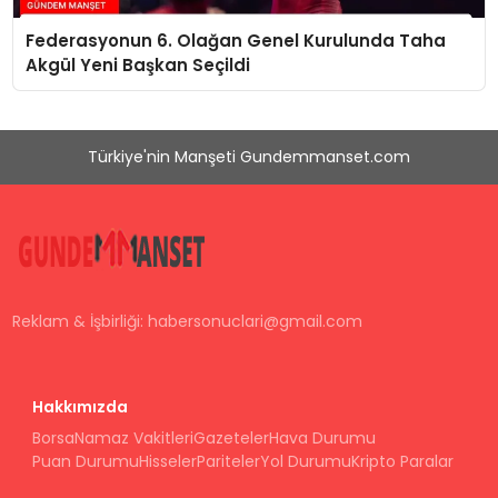
Federasyonun 6. Olağan Genel Kurulunda Taha
Akgül Yeni Başkan Seçildi
Türkiye'nin Manşeti Gundemmanset.com
Reklam & İşbirliği:
habersonuclari@gmail.com
Hakkımızda
Borsa
Namaz Vakitleri
Gazeteler
Hava Durumu
Puan Durumu
Hisseler
Pariteler
Yol Durumu
Kripto Paralar