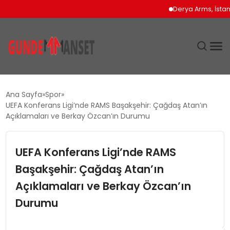
Derya Arms, İstanbul 
SIYASET
Ana Sayfa
Spor
UEFA Konferans Ligi’nde RAMS Başakşehir: Çağdaş Atan’ın
DÜNYA
Açıklamaları ve Berkay Özcan’ın Durumu
EKONOMI
UEFA Konferans Ligi’nde RAMS
Başakşehir: Çağdaş Atan’ın
SPOR
Açıklamaları ve Berkay Özcan’ın
TEKNOLOJI
Durumu
YAŞAM