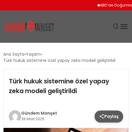
ABD’de Doğumla Vatandaşl
SIYASET
Ana Sayfa
Yaşam
Türk hukuk sistemine özel yapay zeka modeli geliştirildi
DÜNYA
Türk hukuk sistemine özel yapay
EKONOMI
zeka modeli geliştirildi
SPOR
TEKNOLOJI
Gündem Manşet
Paylaş
28 Mart 2025
YAŞAM