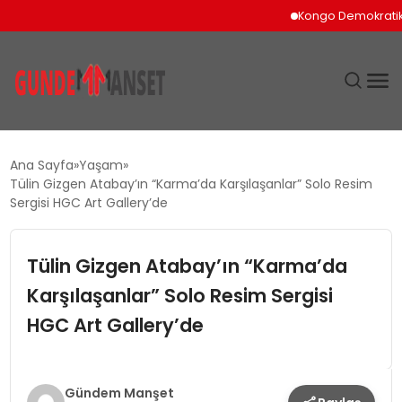
Kongo Demokratik Cumhu
SIYASET
Ana Sayfa
Yaşam
Tülin Gizgen Atabay’ın “Karma’da Karşılaşanlar” Solo Resim
DÜNYA
Sergisi HGC Art Gallery’de
EKONOMI
Tülin Gizgen Atabay’ın “Karma’da
Karşılaşanlar” Solo Resim Sergisi
SPOR
HGC Art Gallery’de
TEKNOLOJI
YAŞAM
Gündem Manşet