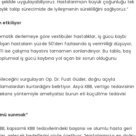
şekilde uygulayabiliyoruz. Hastalarımızın büyük çoğunluğu tek
lık takip sürecimizle de iyileşmenin sürekliliğini sağlıyoruz.”
 etkiliyor
atik derlemeye göre vestibüler hastalıklar, iş gücü kaybı
şan hastaların yüzde 50’den fazlasında iş verimliliği düşüyor,
21’i ise çalışma hayatını tamamen sonlandırıyor. Bu tablo, baş
, toplumsal iş gücü kaybına yol açan bir sorun olduğunu
ileceğini vurgulayan Op. Dr. Fuat Güder, doğru açıyla
amalardan kurtardığını belirtiyor. Asya KBB, vertigo tedavisinin
ofrekans yöntemiyle ameliyatsız burun eti küçültme tedavisi
zümü sunmak”
BB, kapsamlı KBB tedavilerindeki başarısı ve olumlu hasta geri
er, gelecek hedeflerini şöyle özetliyor: “Hastalarımıza en doğru