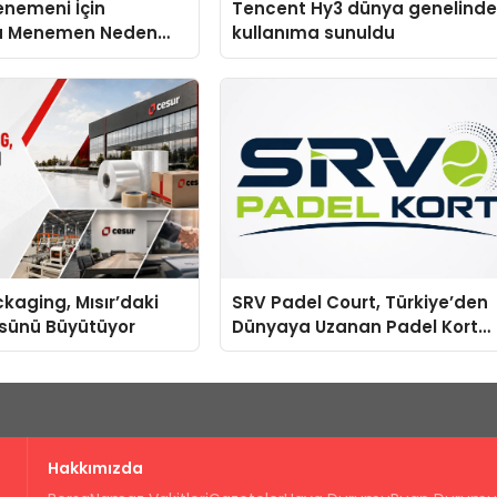
enemeni İçin
Tencent Hy3 dünya genelind
u Menemen Neden
kullanıma sunuldu
liyor?
kaging, Mısır’daki
SRV Padel Court, Türkiye’den
ssünü Büyütüyor
Dünyaya Uzanan Padel Kort
Üretiminde Güvenin Adresi
Hakkımızda