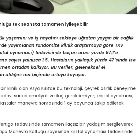
luğu tek seansta tamamen iyileşebilir
k yaşamını ve iş hayatını sekteye uğratan yaygın bir sağlık
gy’de yayımlanan randomize klinik araştırmaya göre TRV
stal oynaması) tedavisinde başarı oranı yüzde 97,1’e
s sayısı yalnızca 1,5. Hastaların yaklaşık yüzde 47’sinde ise
en ortadan kalkıyor. Bu veriler, geleneksel el
nin aldığını net biçimde ortaya koyuyor.
ir klinik olan Asya KBB’de bu teknoloji, çeyrek asırlık deneyime
edavi süreci ameliyat ve ilaç gerektirmiyor; kristal oynaması,
. Hastalar manevra sonrasında 1 ay boyunca takip edilerek
ertigo tedavisinde tamamen ilaçsız bir yaklaşım sergileyerek
rtigo Manevra Koltuğu sayesinde kristal oynaması tedavisinde