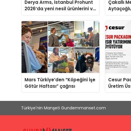
Derya Arms, İstanbul Prohunt
Çakallı M
2026’da yeni nesil ürünlerini ve
Aytaçoğl
global marka vizyonunu
Tercih Edi
sergiledi
Mars Türkiye’den “Köpeğini İşe
Cesur Pac
Götür Haftası” çağrısı
Üretim Ü
Türkiye'nin Manşeti Gundemmanset.com