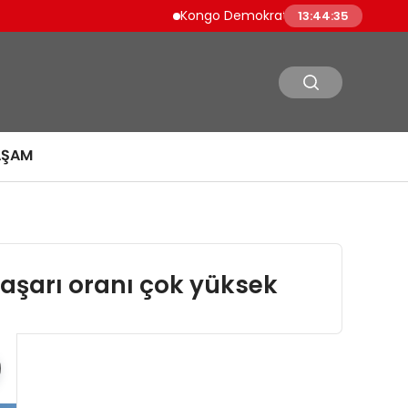
Kongo Demokratik Cumhuriyeti’nde Ebola 
13:44:35
AŞAM
aşarı oranı çok yüksek