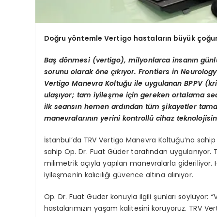
Doğru yöntemle Vertigo hastaların büyük çoğun
Baş dönmesi (vertigo), milyonlarca insanın günlü
sorunu olarak öne çıkıyor. Frontiers in Neurolo
Vertigo Manevra Koltuğu ile uygulanan BPPV (kri
ulaşıyor; tam iyileşme için gereken ortalama sean
ilk seansın hemen ardından tüm şikayetler tamam
manevralarının yerini kontrollü cihaz teknolojisi
İstanbul’da TRV Vertigo Manevra Koltuğu’na sahip b
sahip Op. Dr. Fuat Güder tarafından uygulanıyor. T
milimetrik açıyla yapılan manevralarla gideriliyor
iyileşmenin kalıcılığı güvence altına alınıyor.
Op. Dr. Fuat Güder konuyla ilgili şunları söylüyor:
“
V
hastalarımızın yaşam kalitesini koruyoruz. TRV Ve