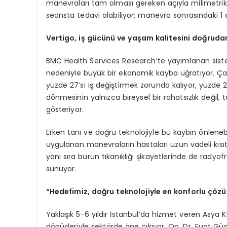
manevraları tam olması gereken açıyla milimetrik 
seansta tedavi olabiliyor; manevra sonrasındaki 1 ay
Vertigo, iş gücünü ve yaşam kalitesini doğrudan
BMC Health Services Research’te yayımlanan sistem
nedeniyle büyük bir ekonomik kayba uğratıyor. Çalı
yüzde 27’si iş değiştirmek zorunda kalıyor, yüzde 
dönmesinin yalnızca bireysel bir rahatsızlık değil
gösteriyor.
Erken tanı ve doğru teknolojiyle bu kaybın önleneb
uygulanan manevraların hastaları uzun vadeli kısıtl
yanı sıra burun tıkanıklığı şikayetlerinde de rady
sunuyor.
“Hedefimiz, doğru teknolojiyle en konforlu çö
Yaklaşık 5-6 yıldır İstanbul’da hizmet veren Asya K
dönüşleriyle sektörde öne çıkıyor. Op. Dr. Fuat Güd