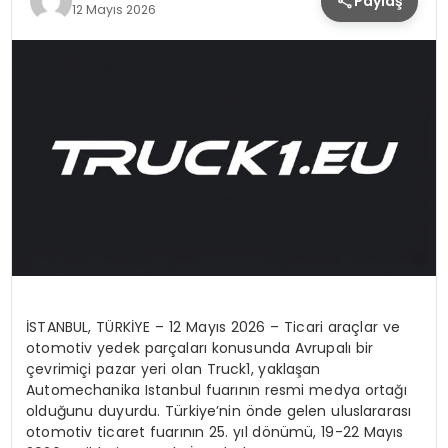
Paylaş
12 Mayıs 2026
İ
STANBUL, T
Ü
RK
İ
YE
–
12 May
ı
s 2026
–
Ticari ara
ç
lar ve
otomotiv yedek par
ç
alar
ı
konusunda Avrupal
ı
bir
ç
evrimi
ç
i pazar yeri olan
Truck1
, yakla
ş
an
Automechanika Istanbul fuar
ı
n
ı
n resmi medya orta
ğı
oldu
ğ
unu duyurdu. T
ü
rkiye’nin
ö
nde gelen uluslararas
ı
otomotiv ticaret fuar
ı
n
ı
n 25. y
ı
l d
ö
n
ü
m
ü
, 19-22 May
ı
s