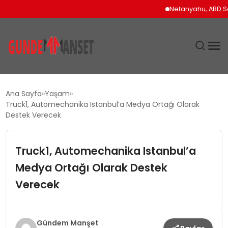
Netanyahu, ABD Savun
SIYASET
Ana Sayfa
Yaşam
Truck1, Automechanika Istanbul’a Medya Ortağı Olarak
DÜNYA
Destek Verecek
EKONOMI
Truck1, Automechanika Istanbul’a
Medya Ortağı Olarak Destek
SPOR
Verecek
TEKNOLOJI
YAŞAM
Gündem Manşet