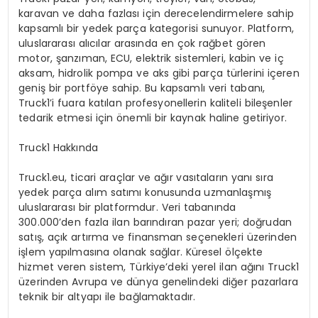
karavan ve daha fazlas
ı
i
ç
in derecelendirmelere sahip
kapsaml
ı
bir yedek par
ç
a kategorisi sunuyor. Platform,
uluslararas
ı
al
ı
c
ı
lar aras
ı
nda en
ç
ok ra
ğ
bet g
ö
ren
motor,
ş
anz
ı
man, ECU, elektrik sistemleri, kabin ve i
ç
aksam, hidrolik pompa ve aks gibi par
ç
a t
ü
rlerini i
ç
eren
geni
ş
bir portf
ö
ye sahip. Bu kapsaml
ı
veri taban
ı
,
Truck1’i fuara kat
ı
lan profesyonellerin kaliteli bile
ş
enler
tedarik etmesi i
ç
in
ö
nemli bir kaynak haline getiriyor.
Truck1 Hakk
ı
nda
Truck1.eu
, ticari ara
ç
lar ve a
ğı
r vas
ı
talar
ı
n yan
ı
s
ı
ra
yedek par
ç
a al
ı
m sat
ı
m
ı
konusunda uzmanla
ş
m
ış
uluslararas
ı
bir platformdur. Veri taban
ı
nda
300.000’den fazla ilan bar
ı
nd
ı
ran pazar yeri; do
ğ
rudan
sat
ış
, a
çı
k art
ı
rma ve finansman se
ç
enekleri
ü
zerinden
i
ş
lem yap
ı
lmas
ı
na olanak sa
ğ
lar. K
ü
resel
ö
l
ç
ekte
hizmet veren sistem, T
ü
rkiye’deki yerel ilan a
ğı
n
ı
Truck1
ü
zerinden Avrupa ve d
ü
nya genelindeki di
ğ
er pazarlara
teknik bir altyap
ı
ile ba
ğ
lamaktad
ı
r.