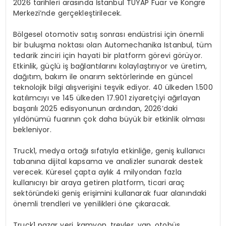
2026 tarihleri aras
ı
nda
İ
stanbul TUYAP Fuar ve Kongre
Merkezi’nde ger
ç
ekle
ş
tirilecek.
B
ö
lgesel otomotiv sat
ış
sonras
ı
end
ü
strisi i
ç
in
ö
nemli
bir bulu
ş
ma noktas
ı
olan Automechanika Istanbul, t
ü
m
tedarik zinciri i
ç
in hayati bir platform g
ö
revi g
ö
r
ü
yor.
Etkinlik, g
üç
l
ü
i
ş
ba
ğ
lant
ı
lar
ı
n
ı
kolayla
ş
t
ı
r
ı
yor ve
ü
retim,
da
ğı
t
ı
m, bak
ı
m ile onar
ı
m sekt
ö
rlerinde en g
ü
ncel
teknolojik bilgi al
ış
veri
ş
ini te
ş
vik ediyor. 40
ü
lkeden 1.500
kat
ı
l
ı
mc
ı
y
ı
ve 145
ü
lkeden 17.901 ziyaret
ç
iyi a
ğı
rlayan
ba
ş
ar
ı
l
ı
2025 edisyonunun ard
ı
ndan, 2026’daki
y
ı
ld
ö
n
ü
m
ü
fuar
ı
n
ı
n
ç
ok daha b
ü
y
ü
k bir etkinlik olmas
ı
bekleniyor.
Truck1, medya orta
ğı
s
ı
fat
ı
yla etkinli
ğ
e, geni
ş
kullan
ı
c
ı
taban
ı
na dijital kapsama ve analizler sunarak destek
verecek. K
ü
resel
ç
apta ayl
ı
k 4 milyondan fazla
kullan
ı
c
ı
y
ı
bir araya getiren platform, ticari ara
ç
sekt
ö
r
ü
ndeki geni
ş
eri
ş
imini kullanarak fuar alan
ı
ndaki
ö
nemli trendleri ve yenilikleri
ö
ne
çı
karacak.
Truck1 pazar yeri, kamyon, treyler, van, otob
ü
s,